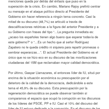
menciones queda por detrás del énfasis que puso en la
superación de la crisis. En cambio, Mariano Rajoy prefirió centrar
su mensaje en el ataque político directo al Presidente del
Gobierno sin hacer referencia a ningún tema concreto. Casi la
mitad de su discurso (48,7%) se articuló a través de
descalificaciones retóricas a la figura del anterior Presidente y a
su Gobierno con frases del tipo “…La pregunta inmediata es:
¿acaso los españoles tienen algo bueno que esperar todavía de
este gobierno?” o “…Es un hecho que al señor Rodríguez
Zapatero no le queda crédito ni siquiera para repartir promesas o
sembrar esperanzas…”. El actual Presidente del Gobierno es el
único que no se hizo eco en su discurso de las movilizaciones
ciudadanas del 15M que reclamaban mayor calidad democrática.
Por último, Gaspar Llamazares, el entonces líder de IU, situó por
encima de la situación económica su preocupación por el
deterioro de la calidad de la democracia, dedicándole a este
tema el 45,9% de su discurso. Esta preocupación por la
regeneración democrática se puede observar también si
comparamos el espacio que ocupó la corrupción en los discursos
de los líderes del PSOE, PP e IU. Casi el 10% del discurso del
líder de IU estuvo dedicado a la corrupción. En el discurso de los