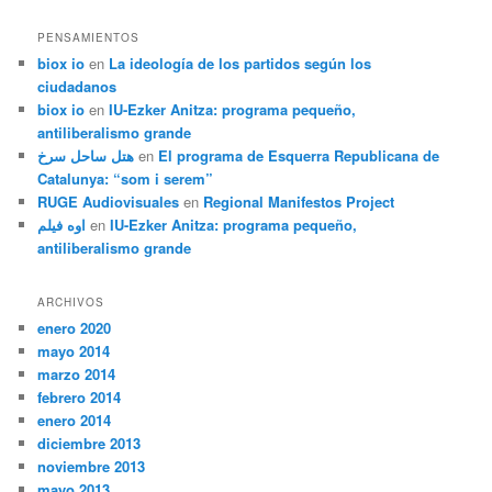
PENSAMIENTOS
biox io
en
La ideología de los partidos según los
ciudadanos
biox io
en
IU-Ezker Anitza: programa pequeño,
antiliberalismo grande
هتل ساحل سرخ
en
El programa de Esquerra Republicana de
Catalunya: “som i serem”
RUGE Audiovisuales
en
Regional Manifestos Project
اوه فیلم
en
IU-Ezker Anitza: programa pequeño,
antiliberalismo grande
ARCHIVOS
enero 2020
mayo 2014
marzo 2014
febrero 2014
enero 2014
diciembre 2013
noviembre 2013
mayo 2013