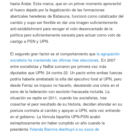
hasta Aralar. Esta marca, que en un primer momento aprovechó
el hueco dejado por la ilegalización de las formaciones
abertzales herederas de Batasuna, funcionó como catalizador del
cambio y supo ser flexible en dar una imagen suficientemente
anti-establishment para recoger el voto desencantado de la
política pero suficientemente sensata para actuar como voto de
castigo a PSN y UPN.
El segundo gran factor es el comportamiento que
la agrupación
socialista ha mantenido las últimas tres elecciones
. En 2007
entre socialistas y NaBai sumaron por primera vez más
diputados que UPN: 24 contra 22. Un pacto entre ambas fuerzas
podría haberle arrebatado la silla del ejecutivo foral al UPN, pero
desde Ferraz se impuso no hacerlo, desatando una crisis en el
seno de la federación con escisión fracasada incluida. La
situación se repite en 2011, cuando los socialistas, tras
cosechar el peor resultado de su historia, deciden ahondar en su
postura contraria al cambio y apoyan a UPN, esta vez entrando
en el gobierno. La fórmula bipartita UPN-PSN acabó
estrepitosamente sin haber cumplido un año cuando la
presidenta
Yolanda Barcina destituyó a su socio de