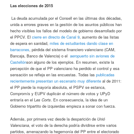
Las elecciones de 2015
La deuda acumulada por el Consell en las últimas dos décadas,
unida a errores graves en la gestión de los asuntos públicos han
hecho visibles los fallos del modelo de gobierno desarrollado por
el PPCV. El
cierre en directo de Canal 9
, aumento de las listas
de espera en sanidad,
miles de
estudiantes
dando clase en
barracones
, pérdida del sistema financiero valenciano (CAM,
Bancaja, Banco de Valencia) o el
aeropuerto sin aviones de
Castellón
son alguno de los ejemplos. En resumen, existe la
percepción de que el PP valenciano ha perdido el control y esa
sensación se refleja en las encuestas. Todas las
publicadas
recientemente presentan un escenario muy diferente
al de 2011:
el PP pierde la mayoría absoluta, el PSPV se estanca,
Compromís y EUPV duplicán el número de votos y UPyD
entraría en el L
es Corts
. En consecuencia, la idea de un
Gobierno tripartito de izquierdas empieza a sonar con fuerza.
Además, por primera vez desde la desparición de
Unió
Valenciana
, el voto de la derecha podría dividirse entre varios
partidos, amenazando la hegemonía del PP entre el electorado