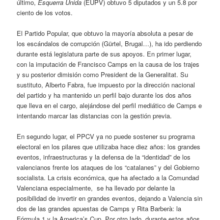
último,
Esquerra Unida
(EUPV) obtuvo 5 diputados y un 5.8 por
ciento de los votos.
El Partido Popular, que obtuvo la mayoría absoluta a pesar de
los escándalos de corrupción (Gürtel, Brugal…), ha ido perdiendo
durante está legislatura parte de sus apoyos. En primer lugar,
con la imputación de Francisco Camps en la causa de los trajes
y su posterior dimisión como President de la Generalitat. Su
sustituto, Alberto Fabra, fue impuesto por la dirección nacional
del partido y ha mantenido un perfil bajo durante los dos años
que lleva en el cargo, alejándose del perfil mediático de Camps e
intentando marcar las distancias con la gestión previa.
En segundo lugar, el PPCV ya no puede sostener su programa
electoral en los pilares que utilizaba hace diez años: los grandes
eventos, infraestructuras y la defensa de la “identidad” de los
valencianos frente los ataques de los “catalanes” y del Gobierno
socialista. La crisis económica, que ha afectado a la Comundad
Valenciana especialmente, se ha llevado por delante la
posibilidad de invertir en grandes eventos, dejando a Valencia sin
dos de las grandes apuestas de Camps y Rita Barberà: la
Fórmula 1 y la America’s Cup. Por otro lado, durante estos años