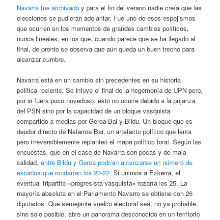
Navarra fue archivado
y para el fin del verano nadie creía que las
elecciones se pudieran adelantar. Fue uno de esos espejismos
que ocurren en los momentos de grandes cambios políticos,
nunca lineales, en los que, cuando parece que se ha llegado al
final, de pronto se observa que aún queda un buen trecho para
alcanzar cumbre.
Navarra está en un cambio sin precedentes en su historia
política reciente. Se intuye el final de la hegemonía de UPN pero,
por si fuera poco novedoso, esto no ocurre debido a la pujanza
del PSN sino por la capacidad de un bloque vasquista
compartido a medias por Geroa Bai y Bildu. Un bloque que es
deudor directo de Nafarroa Bai, un artefacto político que lenta
pero irreversiblemente replanteó el mapa político foral. Según las
encuestas, que en el caso de Navarra son pocas y de mala
calidad,
entre Bildu y Geroa podrían alcanzarse un número de
escaños que rondarían los 20-22.
Si unimos a Ezkerra, el
eventual tripartito «progresista-vasquista» rozaría los 25. La
mayoría absoluta en el Parlamento Navarro se obtiene con 26
diputados. Que semejante vuelco electoral sea, no ya probable,
sino solo posible, abre un panorama desconocido en un territorio