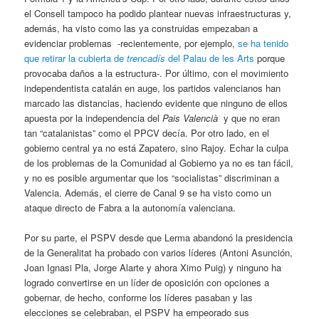
el Consell tampoco ha podido plantear nuevas infraestructuras y,
además, ha visto como las ya construidas empezaban a
evidenciar problemas -recientemente, por ejemplo,
se ha tenido
que retirar la cubierta de
trencad
ís
del Palau de les Arts
porque
provocaba daños a la estructura-. Por último, con el movimiento
independentista catalán en auge, los partidos valencianos han
marcado las distancias, haciendo evidente que ninguno de ellos
apuesta por la independencia del
Pais Valencià
y que no eran
tan “catalanistas” como el PPCV decía. Por otro lado, en el
gobierno central ya no está Zapatero, sino Rajoy. Echar la culpa
de los problemas de la Comunidad al Gobierno ya no es tan fácil,
y no es posible argumentar que los “socialistas” discriminan a
Valencia. Además, el cierre de Canal 9 se ha visto como un
ataque directo de Fabra a la autonomía valenciana.
Por su parte, el PSPV desde que Lerma abandonó la presidencia
de la Generalitat ha probado con varios líderes (Antoni Asunción,
Joan Ignasi Pla, Jorge Alarte y ahora Ximo Puig) y ninguno ha
logrado convertirse en un líder de oposición con opciones a
gobernar, de hecho, conforme los líderes pasaban y las
elecciones se celebraban, el PSPV ha empeorado sus