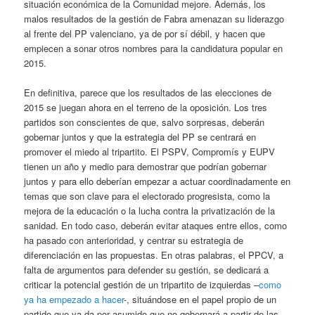
situación económica de la Comunidad mejore. Además, los
malos resultados de la gestión de Fabra amenazan su liderazgo
al frente del PP valenciano, ya de por sí débil, y hacen que
empiecen a sonar otros nombres para la candidatura popular en
2015.
En definitiva, parece que los resultados de las elecciones de
2015 se juegan ahora en el terreno de la oposición. Los tres
partidos son conscientes de que, salvo sorpresas, deberán
gobernar juntos y que la estrategia del PP se centrará en
promover el miedo al tripartito. El PSPV, Compromís y EUPV
tienen un año y medio para demostrar que podrían gobernar
juntos y para ello deberían empezar a actuar coordinadamente en
temas que son clave para el electorado progresista, como la
mejora de la educación o la lucha contra la privatización de la
sanidad. En todo caso, deberán evitar ataques entre ellos, como
ha pasado con anterioridad, y centrar su estrategia de
diferenciación en las propuestas. En otras palabras, el PPCV, a
falta de argumentos para defender su gestión, se dedicará a
criticar la potencial gestión de un tripartito de izquierdas –
como
ya ha empezado a hacer
-, situándose en el papel propio de un
partido que ya da por asumido que no gobernará a partir de las