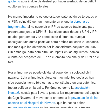
gobierno
acusándole de desleal por haber alertado de un déficit
oculto en las cuentas forales.
No menos importante es que esta concatenación de torpezas en
el PSN coincidió con un momento en el que
la derecha se
fragmentaba
, al no suscribir el PP su acuerdo tradicional para
presentarse junto a UPN. En las elecciones de 2011 UPN y PP
acuden por primera vez como listas diferentes, aunque
consiguen una suma positiva: entre ambos obtienen 23 escaños,
uno más que los obtenidos por la candidatura conjunta en 2007.
Sin embargo, esto será difícil de repetir en las siguientes, habida
cuenta del desgaste del PP en el ámbito nacional y de UPN en el
foral.
Por último, no se puede olvidar el papel de la sociedad civil
navarra. Esta última legislatura los movimientos sociales han
sido especialmente fértiles hasta constituirse en una auténtica
fuerza política en la calle. Fenómenos como la
asociación
Kontuz!
, nacida para llevar a juicio a los responsables del expolio
de Caja Navarra, el movimiento en torno a la
privatización de las
cocinas en el Hospital de Navarra
, que ha hecho saltar
un
reguero de noticias
en los medios estatales, o la fuerza