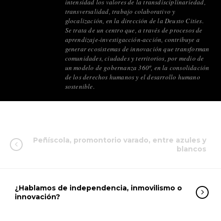
intensidad los valores de la transdisciplinariedad,
transversalidad, trabajo colaborativo y
glocalización, en la dirección de la Deusto Cities.
Se trata de un centro que, a través de procesos de
aprendizaje-investigacción-acción, contribuye a
generar ecosistemas de innovación que transforman
comunidades, ciudades y territorios, por medio de
un modelo de gobernanza 360º, en la consolidación
de los derechos humanos y el desarrollo humano
sostenible.
Peñíscola, promontorio varado, entre azules y
blancos
¿Hablamos de independencia, inmovilismo o
innovación?