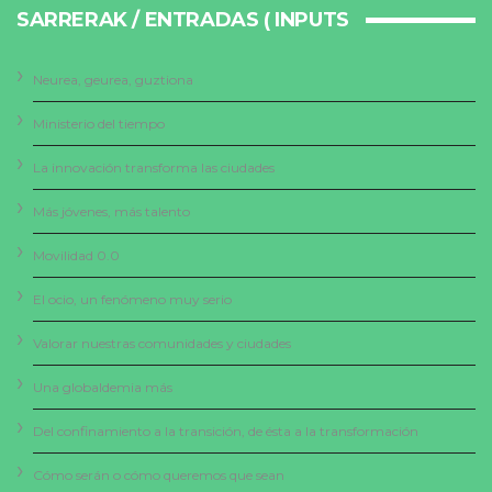
SARRERAK / ENTRADAS ( INPUTS
Neurea, geurea, guztiona
Ministerio del tiempo
La innovación transforma las ciudades
Más jóvenes, más talento
Movilidad 0.0
El ocio, un fenómeno muy serio
Valorar nuestras comunidades y ciudades
Una globaldemia más
Del confinamiento a la transición, de ésta a la transformación
Cómo serán o cómo queremos que sean