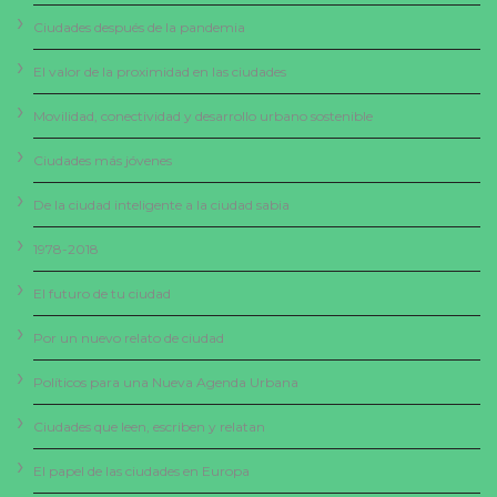
Ciudades después de la pandemia
El valor de la proximidad en las ciudades
Movilidad, conectividad y desarrollo urbano sostenible
Ciudades más jóvenes
De la ciudad inteligente a la ciudad sabia
1978-2018
El futuro de tu ciudad
Por un nuevo relato de ciudad
Políticos para una Nueva Agenda Urbana
Ciudades que leen, escriben y relatan
El papel de las ciudades en Europa