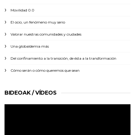
Movilidad 0.0
El ocio, un fenómeno muy serio
Valorar nuestras comunidades y ciudades
Una globaldemia más
Del confinamiento a la transición, de ésta a la transformación
Cómo serán o cómo queremos que sean
BIDEOAK / VÍDEOS
Reproductor
de
vídeo