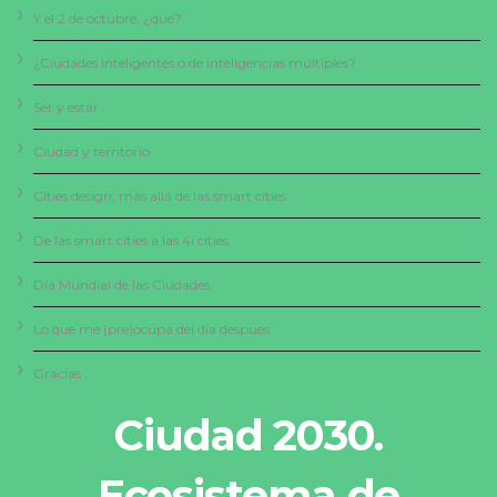
Y el 2 de octubre, ¿qué?
¿Ciudades inteligentes o de inteligencias múltiples?
Ser y estar
Ciudad y territorio
Cities design, más allá de las smart cities
De las smart cities a las 4i cities
Día Mundial de las Ciudades
Lo que me (pre)ocupa del día despues
Gracias
Ciudad 2030.
Ecosistema de