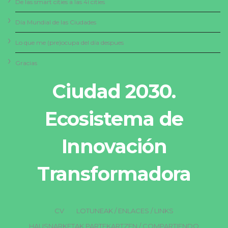
De las smart cities a las 4i cities
Día Mundial de las Ciudades
Lo que me (pre)ocupa del día despues
Gracias
Ciudad 2030.
Ecosistema de
Innovación
Transformadora
CV
LOTUNEAK / ENLACES / LINKS
HAUSNARKETAK PARTEKARTZEN / COMPARTIENDO