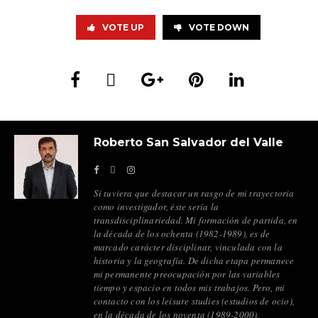
VOTE UP
VOTE DOWN
Roberto San Salvador del Valle
Si tuviera que destacar un rasgo de mi trayectoria
como investigador, éste sería la
transdisciplinariedad. Mi formación de partida, en
la década de los ochenta (1982-1989), es de
marcado carácter disciplinar, vinculada con la
historia y la geografía. De dicha etapa permanece
mi permanente preocupación por las variables
tiempo y espacio en todos mis trabajos. Pero, mi
contacto con los leisure studies (estudios de ocio),
en la década de los noventa (1989-2000),