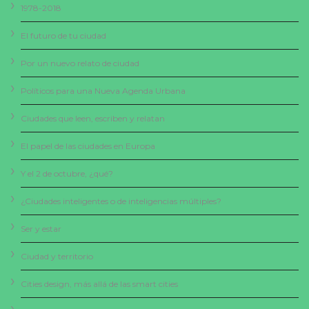
1978-2018
El futuro de tu ciudad
Por un nuevo relato de ciudad
Políticos para una Nueva Agenda Urbana
Ciudades que leen, escriben y relatan
El papel de las ciudades en Europa
Y el 2 de octubre, ¿qué?
¿Ciudades inteligentes o de inteligencias múltiples?
Ser y estar
Ciudad y territorio
Cities design, más allá de las smart cities