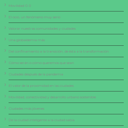
Movilidad 0.0
El ocio, un fenómeno muy serio
Valorar nuestras comunidades y ciudades
Una globaldemia más
Del confinamiento a la transición, de ésta a la transformación
Cómo serán o cómo queremos que sean
Ciudades después de la pandemia
El valor de la proximidad en las ciudades
Movilidad, conectividad y desarrollo urbano sostenible
Ciudades más jóvenes
De la ciudad inteligente a la ciudad sabia