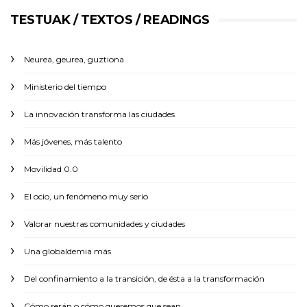
TESTUAK / TEXTOS / READINGS
Neurea, geurea, guztiona
Ministerio del tiempo
La innovación transforma las ciudades
Más jóvenes, más talento
Movilidad 0.0
El ocio, un fenómeno muy serio
Valorar nuestras comunidades y ciudades
Una globaldemia más
Del confinamiento a la transición, de ésta a la transformación
Cómo serán o cómo queremos que sean