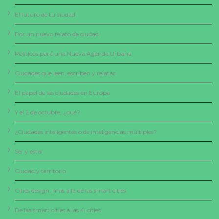
El futuro de tu ciudad
Por un nuevo relato de ciudad
Políticos para una Nueva Agenda Urbana
Ciudades que leen, escriben y relatan
El papel de las ciudades en Europa
Y el 2 de octubre, ¿qué?
¿Ciudades inteligentes o de inteligencias múltiples?
Ser y estar
Ciudad y territorio
Cities design, más allá de las smart cities
De las smart cities a las 4i cities