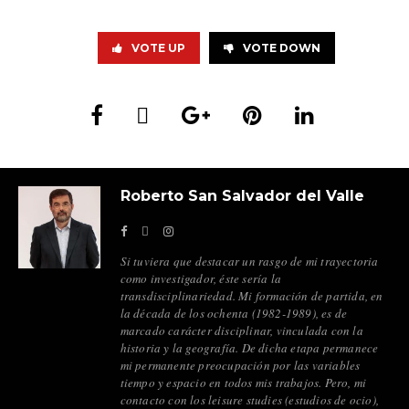
VOTE UP
VOTE DOWN
Roberto San Salvador del Valle
Si tuviera que destacar un rasgo de mi trayectoria
como investigador, éste sería la
transdisciplinariedad. Mi formación de partida, en
la década de los ochenta (1982-1989), es de
marcado carácter disciplinar, vinculada con la
historia y la geografía. De dicha etapa permanece
mi permanente preocupación por las variables
tiempo y espacio en todos mis trabajos. Pero, mi
contacto con los leisure studies (estudios de ocio),