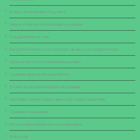
El ocio, un fenómeno muy serio
Valorar nuestras comunidades y ciudades
Una globaldemia más
Del confinamiento a la transición, de ésta a la transformación
Cómo serán o cómo queremos que sean
Ciudades después de la pandemia
El valor de la proximidad en las ciudades
Movilidad, conectividad y desarrollo urbano sostenible
Ciudades más jóvenes
De la ciudad inteligente a la ciudad sabia
1978-2018