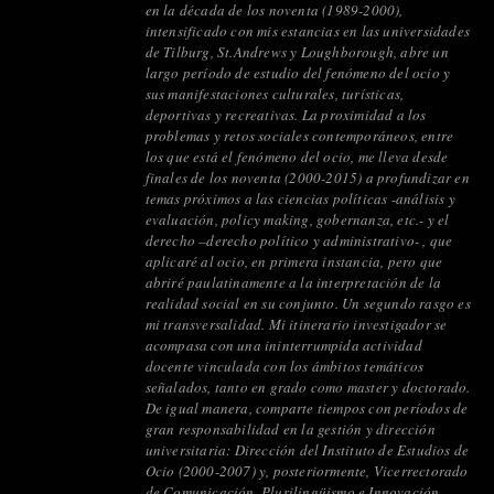
en la década de los noventa (1989-2000),
intensificado con mis estancias en las universidades
de Tilburg, St.Andrews y Loughborough, abre un
largo período de estudio del fenómeno del ocio y
sus manifestaciones culturales, turísticas,
deportivas y recreativas. La proximidad a los
problemas y retos sociales contemporáneos, entre
los que está el fenómeno del ocio, me lleva desde
finales de los noventa (2000-2015) a profundizar en
temas próximos a las ciencias políticas -análisis y
evaluación, policy making, gobernanza, etc.- y el
derecho –derecho político y administrativo- , que
aplicaré al ocio, en primera instancia, pero que
abriré paulatinamente a la interpretación de la
realidad social en su conjunto. Un segundo rasgo es
mi transversalidad. Mi itinerario investigador se
acompasa con una ininterrumpida actividad
docente vinculada con los ámbitos temáticos
señalados, tanto en grado como master y doctorado.
De igual manera, comparte tiempos con períodos de
gran responsabilidad en la gestión y dirección
universitaria: Dirección del Instituto de Estudios de
Ocio (2000-2007) y, posteriormente, Vicerrectorado
de Comunicación, Plurilingüismo e Innovación