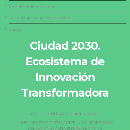
Día Mundial de las Ciudades
Lo que me (pre)ocupa del día despues
Gracias
Ciudad 2030.
Ecosistema de
Innovación
Transformadora
CV
LOTUNEAK / ENLACES / LINKS
HAUSNARKETAK PARTEKARTZEN / COMPARTIENDO
REFLEXIONES / SHARING REFLECTIONS