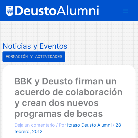
Ir
B
al
u
contenido
s
c
a
Noticias y Eventos
r
FORMACIÓN Y ACTIVIDADES
BBK y Deusto firman un
acuerdo de colaboración
y crean dos nuevos
programas de becas
Deja un comentario
/ Por
Itxaso Deusto Alumni
/
28
febrero, 2012