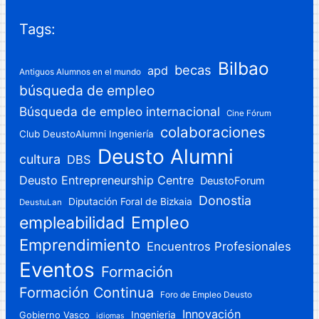
Tags:
Bilbao
becas
apd
Antiguos Alumnos en el mundo
búsqueda de empleo
Búsqueda de empleo internacional
Cine Fórum
colaboraciones
Club DeustoAlumni Ingeniería
Deusto Alumni
cultura
DBS
Deusto Entrepreneurship Centre
DeustoForum
Donostia
Diputación Foral de Bizkaia
DeustuLan
Empleo
empleabilidad
Emprendimiento
Encuentros Profesionales
Eventos
Formación
Formación Continua
Foro de Empleo Deusto
Innovación
Gobierno Vasco
Ingenieria
idiomas