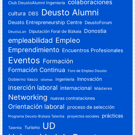
colaboraciones
Club DeustoAlumni Ingeniería
Deusto Alumni
cultura
DBS
Deusto Entrepreneurship Centre
DeustoForum
Donostia
Diputación Foral de Bizkaia
DeustuLan
Empleo
empleabilidad
Emprendimiento
Encuentros Profesionales
Eventos
Formación
Formación Continua
Foro de Empleo Deusto
Innovación
Gobierno Vasco
Ingenieria
idiomas
inserción laboral
internacional
Másteres
Networking
nuevas contrataciones
Orientación laboral
proceso de selección
prácticas
proyectos sociales
Programa Deusto-Bizkaia Talentia
UD
Turismo
Talentia