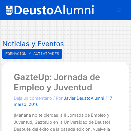
Ir
B
al
u
contenido
s
c
a
Noticias y Eventos
r
FORMACIÓN Y ACTIVIDADES
GazteUp: Jornada de
Empleo y Juventud
Deja un comentario
/ Por
Javier DeustoAlumni
/
17
marzo, 2016
¡Mañana no te pierdas la II Jornada de Empleo y
Juventud, GazteUp en la Universidad de Deusto!
Después del éxito de la pasada edición, vuelve la