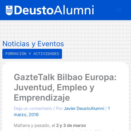
Ir
B
al
u
contenido
s
c
a
Noticias y Eventos
r
FORMACIÓN Y ACTIVIDADES
GazteTalk Bilbao Europa:
Juventud, Empleo y
Emprendizaje
Deja un comentario
/ Por
Javier DeustoAlumni
/
1
marzo, 2016
Mañana y pasado, el
2 y 3 de marzo