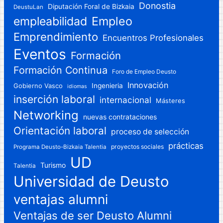
Donostia
Diputación Foral de Bizkaia
DeustuLan
Empleo
empleabilidad
Emprendimiento
Encuentros Profesionales
Eventos
Formación
Formación Continua
Foro de Empleo Deusto
Innovación
Gobierno Vasco
Ingenieria
idiomas
inserción laboral
internacional
Másteres
Networking
nuevas contrataciones
Orientación laboral
proceso de selección
prácticas
proyectos sociales
Programa Deusto-Bizkaia Talentia
UD
Turismo
Talentia
Universidad de Deusto
ventajas alumni
Ventajas de ser Deusto Alumni