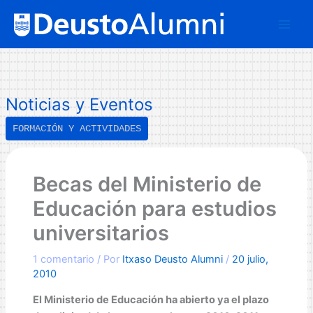
Ir
B
al
u
contenido
s
c
a
Noticias y Eventos
r
FORMACIÓN Y ACTIVIDADES
Becas del Ministerio de
Educación para estudios
universitarios
1 comentario
/ Por
Itxaso Deusto Alumni
/
20 julio,
2010
El Ministerio de Educación ha abierto ya el plazo