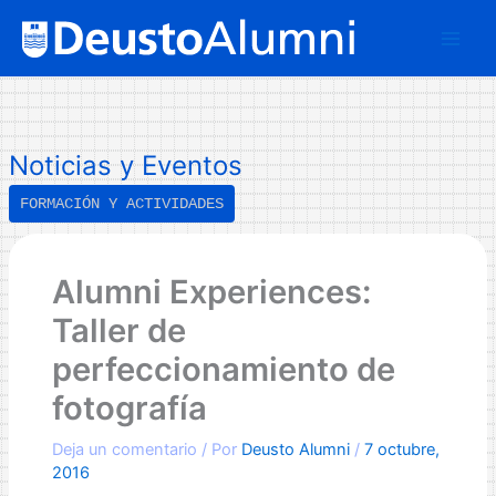
Ir
B
al
u
contenido
s
c
a
Noticias y Eventos
r
FORMACIÓN Y ACTIVIDADES
Alumni Experiences:
Taller de
perfeccionamiento de
fotografía
Deja un comentario
/ Por
Deusto Alumni
/
7 octubre,
2016