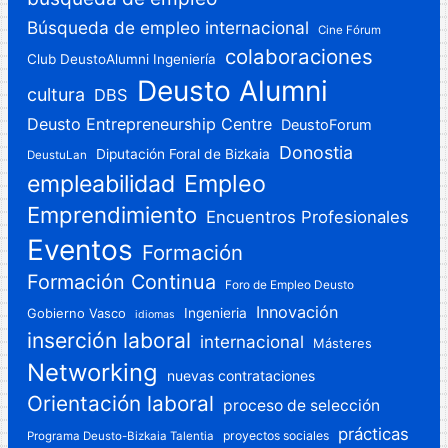
Búsqueda de empleo internacional
Cine Fórum
colaboraciones
Club DeustoAlumni Ingeniería
Deusto Alumni
cultura
DBS
Deusto Entrepreneurship Centre
DeustoForum
Donostia
Diputación Foral de Bizkaia
DeustuLan
Empleo
empleabilidad
Emprendimiento
Encuentros Profesionales
Eventos
Formación
Formación Continua
Foro de Empleo Deusto
Innovación
Gobierno Vasco
Ingenieria
idiomas
inserción laboral
internacional
Másteres
Networking
nuevas contrataciones
Orientación laboral
proceso de selección
prácticas
proyectos sociales
Programa Deusto-Bizkaia Talentia