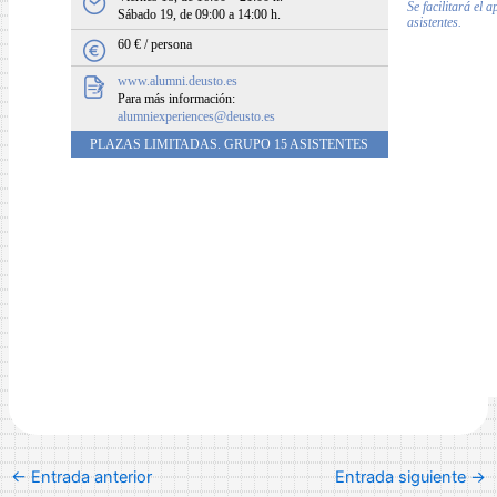
Se facilitará el 
Sábado 19, de 09:00 a 14:00 h.
asistentes.
60 € / persona
www.alumni.deusto.es
Para más información:
alumniexperiences@deusto.es
PLAZAS LIMITADAS. GRUPO 15 ASISTENTES
←
Entrada anterior
Entrada siguiente
→