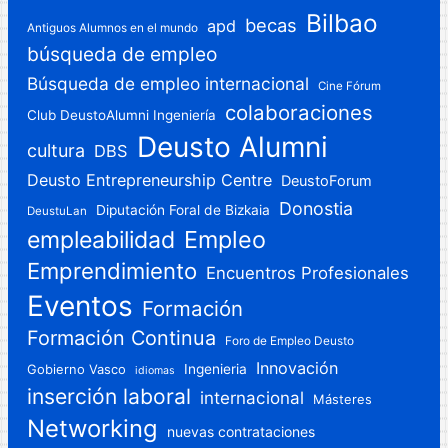
Bilbao
becas
apd
Antiguos Alumnos en el mundo
búsqueda de empleo
Búsqueda de empleo internacional
Cine Fórum
colaboraciones
Club DeustoAlumni Ingeniería
Deusto Alumni
cultura
DBS
Deusto Entrepreneurship Centre
DeustoForum
Donostia
Diputación Foral de Bizkaia
DeustuLan
Empleo
empleabilidad
Emprendimiento
Encuentros Profesionales
Eventos
Formación
Formación Continua
Foro de Empleo Deusto
Innovación
Gobierno Vasco
Ingenieria
idiomas
inserción laboral
internacional
Másteres
Networking
nuevas contrataciones