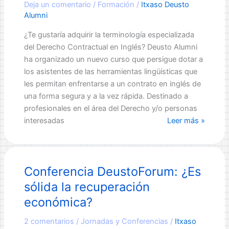
Deja un comentario
/
Formación
/
Itxaso Deusto
Alumni
¿Te gustaría adquirir la terminología especializada
del Derecho Contractual en Inglés? Deusto Alumni
ha organizado un nuevo curso que persigue dotar a
los asistentes de las herramientas lingüísticas que
les permitan enfrentarse a un contrato en inglés de
una forma segura y a la vez rápida. Destinado a
profesionales en el área del Derecho y/o personas
The
interesadas
Leer más »
English
Used
in
Conferencia DeustoForum: ¿Es
International
Contracts
sólida la recuperación
Through
económica?
the
Real
2 comentarios
/
Jornadas y Conferencias
/
Itxaso