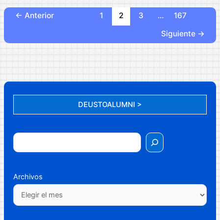
«Verdi
und
←
Anterior
1
2
3
…
167
Deutschland»
Siguiente
→
(Verdi
y
Alemania)
DEUSTOALUMNI >
Archivos