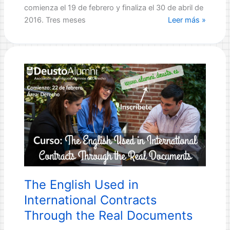
de
comienza el 19 de febrero y finaliza el 30 de abril de
trabajo
DeustoSTART
2016. Tres meses
Leer más »
Digital
comienza
en
febrero
de
2016
The English Used in
International Contracts
Through the Real Documents