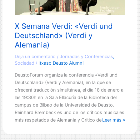
X Semana Verdi: «Verdi und
Deutschland» (Verdi y
Alemania)
Deja un comentario
/
Jornadas y Conferencias
,
Sociedad
/
Itxaso Deusto Alumni
DeustoForum organiza la conferencia «Verdi und
Deutschland» (Verdi y Alemania), en la que se
ofrecerá traducción simultánea, el día 18 de enero a
las 19:30h en la Sala Ellacuría de la Biblioteca del
campus de Bilbao de la Universidad de Deusto.
Reinhard Brembeck es uno de los críticos musicales
X
más respetados de Alemania y Crítico de Opera
Leer más »
Semana
Verdi: