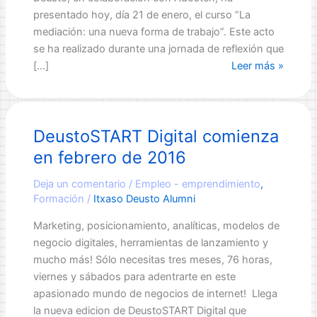
presentado hoy, día 21 de enero, el curso “La
mediación: una nueva forma de trabajo”. Este acto
se ha realizado durante una jornada de reflexión que
La
[…]
Leer más »
Universidad
de
Deusto
DeustoSTART Digital comienza
pone
en
en febrero de 2016
marcha
un
Deja un comentario
/
Empleo - emprendimiento
,
Formación
/
Itxaso Deusto Alumni
curso
sobre
Marketing, posicionamiento, analíticas, modelos de
la
negocio digitales, herramientas de lanzamiento y
mediación,
mucho más! Sólo necesitas tres meses, 76 horas,
una
viernes y sábados para adentrarte en este
nueva
apasionado mundo de negocios de internet! Llega
forma
la nueva edicion de DeustoSTART Digital que