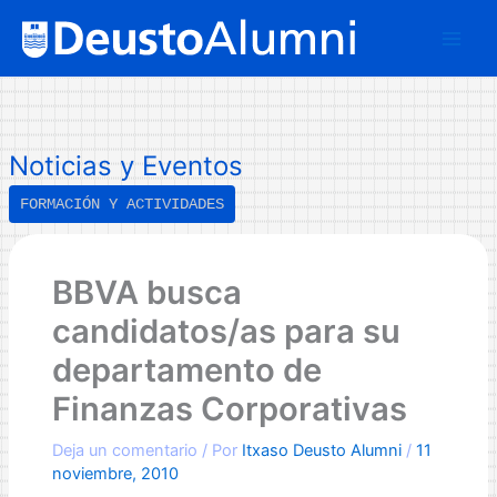
Ir
B
al
u
contenido
s
c
a
Noticias y Eventos
r
FORMACIÓN Y ACTIVIDADES
BBVA busca
candidatos/as para su
departamento de
Finanzas Corporativas
Deja un comentario
/ Por
Itxaso Deusto Alumni
/
11
noviembre, 2010