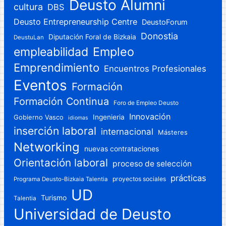
Deusto Alumni
cultura
DBS
Deusto Entrepreneurship Centre
DeustoForum
Donostia
Diputación Foral de Bizkaia
DeustuLan
Empleo
empleabilidad
Emprendimiento
Encuentros Profesionales
Eventos
Formación
Formación Continua
Foro de Empleo Deusto
Innovación
Gobierno Vasco
Ingenieria
idiomas
inserción laboral
internacional
Másteres
Networking
nuevas contrataciones
Orientación laboral
proceso de selección
prácticas
proyectos sociales
Programa Deusto-Bizkaia Talentia
UD
Turismo
Talentia
Universidad de Deusto