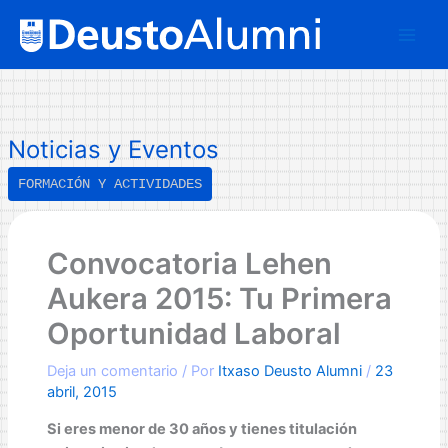
Ir
B
al
u
contenido
s
c
a
Noticias y Eventos
r
FORMACIÓN Y ACTIVIDADES
Convocatoria Lehen
Aukera 2015: Tu Primera
Oportunidad Laboral
Deja un comentario
/ Por
Itxaso Deusto Alumni
/
23
abril, 2015
Si eres menor de 30 años y tienes titulación