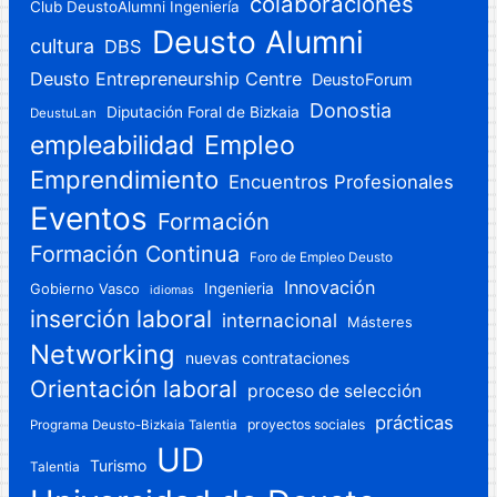
colaboraciones
Club DeustoAlumni Ingeniería
Deusto Alumni
cultura
DBS
Deusto Entrepreneurship Centre
DeustoForum
Donostia
Diputación Foral de Bizkaia
DeustuLan
Empleo
empleabilidad
Emprendimiento
Encuentros Profesionales
Eventos
Formación
Formación Continua
Foro de Empleo Deusto
Innovación
Gobierno Vasco
Ingenieria
idiomas
inserción laboral
internacional
Másteres
Networking
nuevas contrataciones
Orientación laboral
proceso de selección
prácticas
proyectos sociales
Programa Deusto-Bizkaia Talentia
UD
Turismo
Talentia