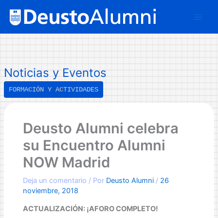
Ir
B
al
u
contenido
s
c
a
Noticias y Eventos
r
FORMACIÓN Y ACTIVIDADES
Deusto Alumni celebra
su Encuentro Alumni
NOW Madrid
Deja un comentario
/ Por
Deusto Alumni
/
26
noviembre, 2018
ACTUALIZACIÓN: ¡AFORO COMPLETO!