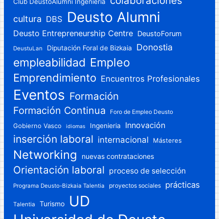
colaboraciones
Club DeustoAlumni Ingeniería
Deusto Alumni
cultura
DBS
Deusto Entrepreneurship Centre
DeustoForum
Donostia
Diputación Foral de Bizkaia
DeustuLan
Empleo
empleabilidad
Emprendimiento
Encuentros Profesionales
Eventos
Formación
Formación Continua
Foro de Empleo Deusto
Innovación
Gobierno Vasco
Ingenieria
idiomas
inserción laboral
internacional
Másteres
Networking
nuevas contrataciones
Orientación laboral
proceso de selección
prácticas
proyectos sociales
Programa Deusto-Bizkaia Talentia
UD
Turismo
Talentia