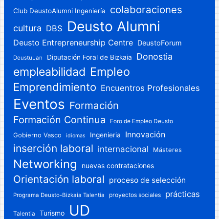
colaboraciones
Club DeustoAlumni Ingeniería
Deusto Alumni
cultura
DBS
Deusto Entrepreneurship Centre
DeustoForum
Donostia
Diputación Foral de Bizkaia
DeustuLan
Empleo
empleabilidad
Emprendimiento
Encuentros Profesionales
Eventos
Formación
Formación Continua
Foro de Empleo Deusto
Innovación
Gobierno Vasco
Ingenieria
idiomas
inserción laboral
internacional
Másteres
Networking
nuevas contrataciones
Orientación laboral
proceso de selección
prácticas
proyectos sociales
Programa Deusto-Bizkaia Talentia
UD
Turismo
Talentia