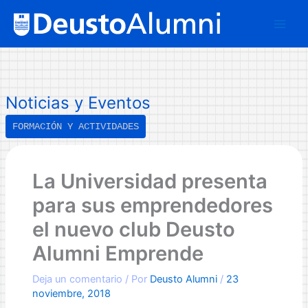
Ir
B
al
u
contenido
s
c
a
Noticias y Eventos
r
FORMACIÓN Y ACTIVIDADES
La Universidad presenta
para sus emprendedores
el nuevo club Deusto
Alumni Emprende
Deja un comentario
/ Por
Deusto Alumni
/
23
noviembre, 2018