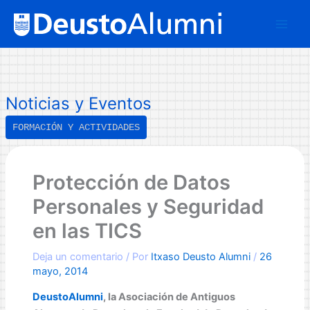
Ir
B
al
u
contenido
s
c
a
Noticias y Eventos
r
FORMACIÓN Y ACTIVIDADES
Protección de Datos
Personales y Seguridad
en las TICS
Deja un comentario
/ Por
Itxaso Deusto Alumni
/
26
mayo, 2014
DeustoAlumni
, la Asociación de Antiguos