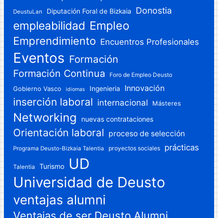
Donostia
Diputación Foral de Bizkaia
DeustuLan
Empleo
empleabilidad
Emprendimiento
Encuentros Profesionales
Eventos
Formación
Formación Continua
Foro de Empleo Deusto
Innovación
Gobierno Vasco
Ingenieria
idiomas
inserción laboral
internacional
Másteres
Networking
nuevas contrataciones
Orientación laboral
proceso de selección
prácticas
proyectos sociales
Programa Deusto-Bizkaia Talentia
UD
Turismo
Talentia
Universidad de Deusto
ventajas alumni
Ventajas de ser Deusto Alumni