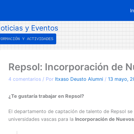
I
oticias y Eventos
FORMACIÓN Y ACTIVIDADES
←
Entrada
Repsol: Incorporación de N
ntrada
iguiente
nterior
→
4 comentarios
/ Por
Itxaso Deusto Alumni
/
13 mayo, 2
¿Te gustaría trabajar en Repsol?
El departamento de captación de talento de Repsol se 
universidades vascas para la
Incorporación de Nuevos