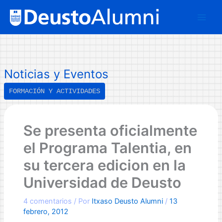
Ir
B
al
u
contenido
s
c
a
Noticias y Eventos
r
FORMACIÓN Y ACTIVIDADES
Se presenta oficialmente
el Programa Talentia, en
su tercera edicion en la
Universidad de Deusto
4 comentarios
/ Por
Itxaso Deusto Alumni
/
13
febrero, 2012