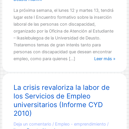
La próxima semana, el lunes 12 y martes 13, tendrá
lugar este I Encuentro formativo sobre la inserción
laboral de las personas con discapacidad,
organizado por la Oficina de Atención al Estudiante
– Ikaslebulegoa de la Universidad de Deusto.
Trataremos temas de gran interés tanto para
personas con discapacidad que desean encontrar
I
empleo, como para quienes […]
Leer más »
Encuentro
formativo
sobre
La crisis revaloriza la labor de
la
inserción
los Servicios de Empleo
laboral
universitarios (Informe CYD
de
2010)
las
personas
Deja un comentario
/
Empleo - emprendimiento
/
con