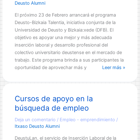
universitarios
Deusto Alumni
(Informe
El próximo 23 de Febrero arrancará el programa
CYD
Deusto-Bizkaia Talentia, iniciativa conjunta de la
2010)
Universidad de Deusto y Bizkaia:xede (DFB). El
objetivo es apoyar una mejor y más adecuada
inserción laboral y desarrollo profesional del
colectivo universitario deustense en el mercado de
trabajo. Este programa brinda a sus participantes la
Deusto-
oportunidad de aprovechar más y
Leer más »
Bizkaia
Talentia.
Un
Cursos de apoyo en la
programa
para
búsqueda de empleo
acercar
el
Deja un comentario
/
Empleo - emprendimiento
/
Itxaso Deusto Alumni
mercado
laboral
DeustuLan, el servicio de Inserción Laboral de la