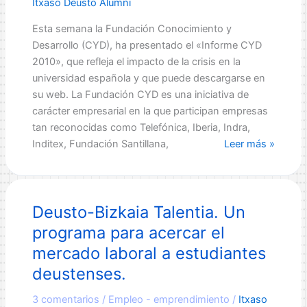
Itxaso Deusto Alumni
discapacidad
Esta semana la Fundación Conocimiento y
Desarrollo (CYD), ha presentado el «Informe CYD
2010», que refleja el impacto de la crisis en la
universidad española y que puede descargarse en
su web. La Fundación CYD es una iniciativa de
carácter empresarial en la que participan empresas
tan reconocidas como Telefónica, Iberia, Indra,
La
Inditex, Fundación Santillana,
Leer más »
crisis
revaloriza
la
Deusto-Bizkaia Talentia. Un
labor
de
programa para acercar el
los
mercado laboral a estudiantes
Servicios
deustenses.
de
Empleo
3 comentarios
/
Empleo - emprendimiento
/
Itxaso