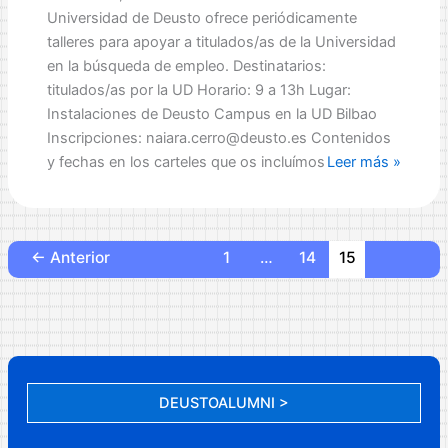
a
Universidad de Deusto ofrece periódicamente
estudiantes
talleres para apoyar a titulados/as de la Universidad
deustenses.
en la búsqueda de empleo. Destinatarios:
titulados/as por la UD Horario: 9 a 13h Lugar:
Instalaciones de Deusto Campus en la UD Bilbao
Inscripciones: naiara.cerro@deusto.es Contenidos
Cursos
y fechas en los carteles que os incluímos
Leer más »
de
apoyo
en
la
←
Anterior
1
…
14
15
búsqueda
de
empleo
DEUSTOALUMNI >