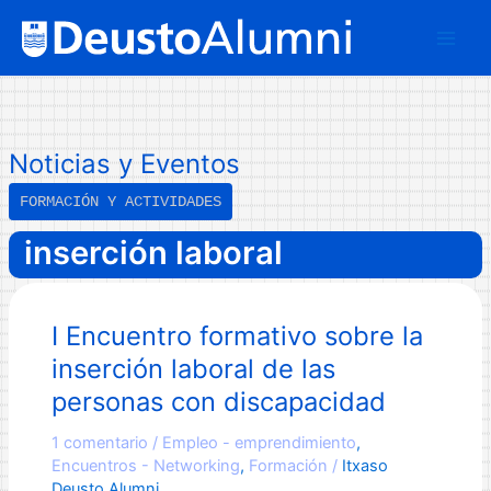
Ir
B
al
u
contenido
s
c
a
Noticias y Eventos
r
FORMACIÓN Y ACTIVIDADES
inserción laboral
I Encuentro formativo sobre la
inserción laboral de las
personas con discapacidad
1 comentario
/
Empleo - emprendimiento
,
Encuentros - Networking
,
Formación
/
Itxaso
Deusto Alumni