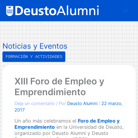
Ir
B
al
u
contenido
s
c
a
Noticias y Eventos
r
FORMACIÓN Y ACTIVIDADES
XIII Foro de Empleo y
Emprendimiento
Deja un comentario
/ Por
Deusto Alumni
/
22 marzo,
2017
Un año más celebramos el
Foro de Empleo y
Emprendimiento
en la Universidad de Deusto,
organizado por Deusto Alumni y Deusto