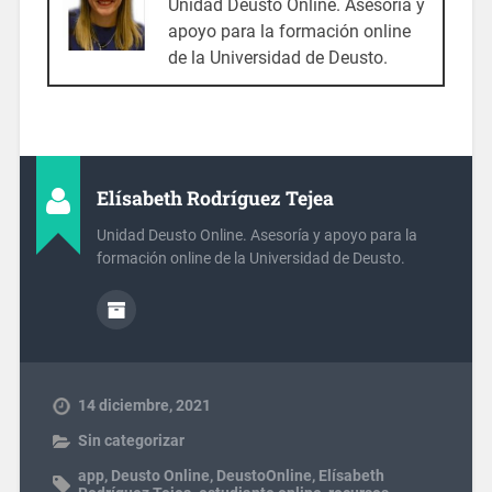
Unidad Deusto Online. Asesoría y
apoyo para la formación online
de la Universidad de Deusto.
Elísabeth Rodríguez Tejea
Unidad Deusto Online. Asesoría y apoyo para la
formación online de la Universidad de Deusto.
14 diciembre, 2021
Sin categorizar
app
,
Deusto Online
,
DeustoOnline
,
Elísabeth