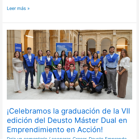
Leer más »
¡Celebramos
la
graduación
de
la
VII
edición
del
Deusto
Máster
Dual
¡Celebramos la graduación de la VII
en
edición del Deusto Máster Dual en
Emprendimiento
Emprendimiento en Acción!
en
Acción!
Deja un comentario
/
cooperar
,
Crecer
,
Deusto Emprende