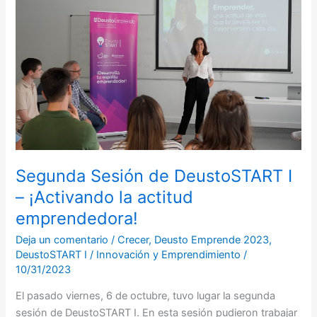
de
DeustoSTART
I
–
¡Activando
la
actitud
emprendedora!
Segunda Sesión de DeustoSTART I
– ¡Activando la actitud
emprendedora!
Deja un comentario
/
Crecer
,
Deusto Emprende 2023
,
DeustoSTART I
/
Innovación y Emprendimiento
/
10/31/2023
El pasado viernes, 6 de octubre, tuvo lugar la segunda
sesión de DeustoSTART I. En esta sesión pudieron trabajar