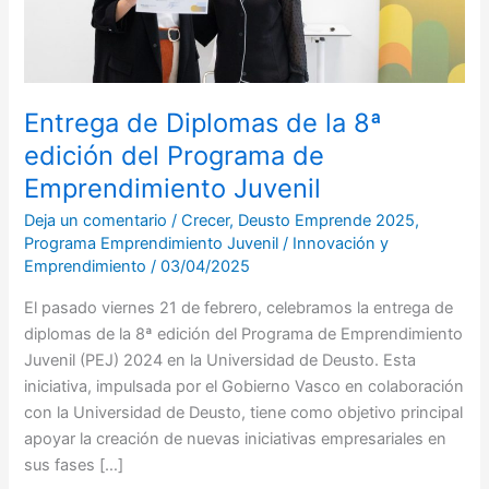
8ª
edición
del
Programa
Entrega de Diplomas de la 8ª
de
Emprendimiento
edición del Programa de
Juvenil
Emprendimiento Juvenil
Deja un comentario
/
Crecer
,
Deusto Emprende 2025
,
Programa Emprendimiento Juvenil
/
Innovación y
Emprendimiento
/
03/04/2025
​El pasado viernes 21 de febrero, celebramos la entrega de
diplomas de la 8ª edición del Programa de Emprendimiento
Juvenil (PEJ) 2024 en la Universidad de Deusto. Esta
iniciativa, impulsada por el Gobierno Vasco en colaboración
con la Universidad de Deusto, tiene como objetivo principal
apoyar la creación de nuevas iniciativas empresariales en
sus fases […]