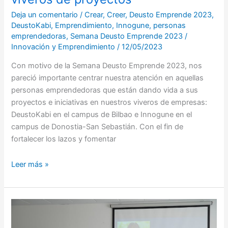
Deja un comentario
/
Crear
,
Creer
,
Deusto Emprende 2023
,
DeustoKabi
,
Emprendimiento
,
Innogune
,
personas
emprendedoras
,
Semana Deusto Emprende 2023
/
Innovación y Emprendimiento
/
12/05/2023
Con motivo de la Semana Deusto Emprende 2023, nos
pareció importante centrar nuestra atención en aquellas
personas emprendedoras que están dando vida a sus
proyectos e iniciativas en nuestros viveros de empresas:
DeustoKabi en el campus de Bilbao e Innogune en el
campus de Donostia-San Sebastián. Con el fin de
fortalecer los lazos y fomentar
Leer más »
Segunda
Sesión