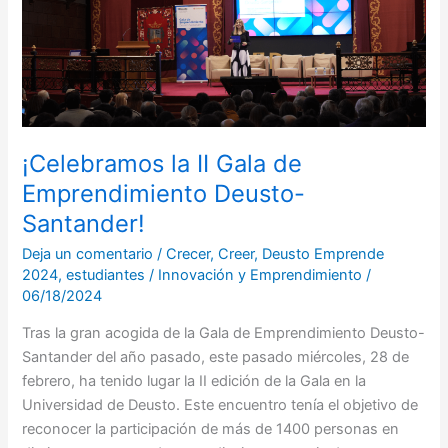
de
Emprendimiento
Deusto-
Santander!
¡Celebramos la II Gala de
Emprendimiento Deusto-
Santander!
Deja un comentario
/
Crecer
,
Creer
,
Deusto Emprende
2024
,
estudiantes
/
Innovación y Emprendimiento
/
06/18/2024
Tras la gran acogida de la Gala de Emprendimiento Deusto-
Santander del año pasado, este pasado miércoles, 28 de
febrero, ha tenido lugar la II edición de la Gala en la
Universidad de Deusto. Este encuentro tenía el objetivo de
reconocer la participación de más de 1400 personas en