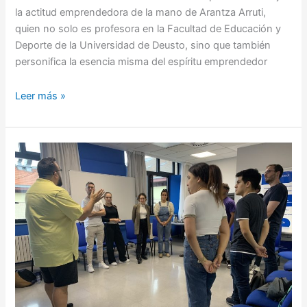
la actitud emprendedora de la mano de Arantza Arruti,
quien no solo es profesora en la Facultad de Educación y
Deporte de la Universidad de Deusto, sino que también
personifica la esencia misma del espíritu emprendedor
Leer más »
Da
comienzo
la
7ª
edición
del
Programa
de
Emprendimiento
Juvenil