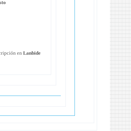
sto
cripción en
Lanbide