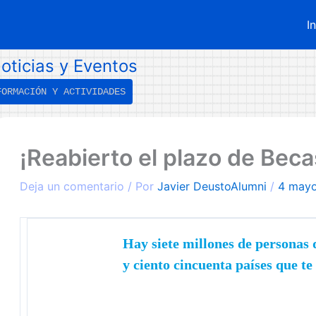
I
oticias y Eventos
FORMACIÓN Y ACTIVIDADES
←
Entrada
¡Reabierto el plazo de Bec
ntrada
iguiente
nterior
→
Deja un comentario
/ Por
Javier DeustoAlumni
/
4 mayo
Hay siete millones de personas
y ciento cincuenta países que t