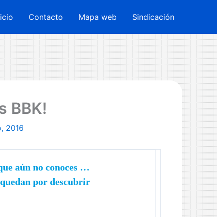
nicio
Contacto
Mapa web
Sindicación
as BBK!
, 2016
 que aún no conoces …
e quedan por descubrir