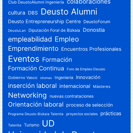
colaboraciones
Club DeustoAlumni Ingeniería
Deusto Alumni
cultura
DBS
Deusto Entrepreneurship Centre
DeustoForum
Donostia
Diputación Foral de Bizkaia
DeustuLan
Empleo
empleabilidad
Emprendimiento
Encuentros Profesionales
Eventos
Formación
Formación Continua
Foro de Empleo Deusto
Innovación
Gobierno Vasco
Ingenieria
idiomas
inserción laboral
internacional
Másteres
Networking
nuevas contrataciones
Orientación laboral
proceso de selección
prácticas
proyectos sociales
Programa Deusto-Bizkaia Talentia
UD
Turismo
Talentia