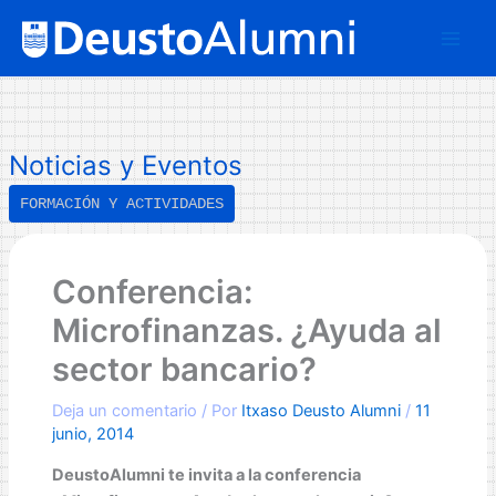
Ir
B
al
u
contenido
s
c
a
Noticias y Eventos
r
FORMACIÓN Y ACTIVIDADES
Conferencia:
Microfinanzas. ¿Ayuda al
sector bancario?
Deja un comentario
/ Por
Itxaso Deusto Alumni
/
11
junio, 2014
DeustoAlumni te invita a la conferencia