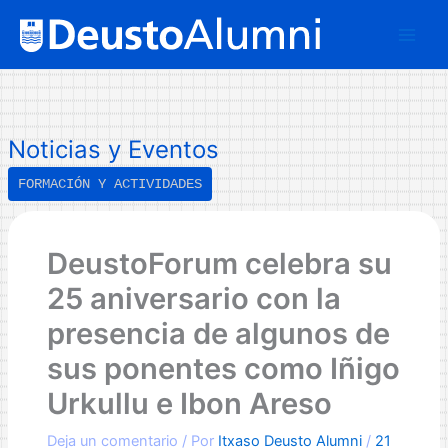
Ir
B
al
u
contenido
s
c
a
Noticias y Eventos
r
FORMACIÓN Y ACTIVIDADES
DeustoForum celebra su
25 aniversario con la
presencia de algunos de
sus ponentes como Iñigo
Urkullu e Ibon Areso
Deja un comentario
/ Por
Itxaso Deusto Alumni
/
21