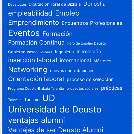
Donostia
Diputación Foral de Bizkaia
DeustuLan
Empleo
empleabilidad
Emprendimiento
Encuentros Profesionales
Eventos
Formación
Formación Continua
Foro de Empleo Deusto
Innovación
Gobierno Vasco
Ingenieria
idiomas
inserción laboral
internacional
Másteres
Networking
nuevas contrataciones
Orientación laboral
proceso de selección
prácticas
proyectos sociales
Programa Deusto-Bizkaia Talentia
UD
Turismo
Talentia
Universidad de Deusto
ventajas alumni
Ventajas de ser Deusto Alumni