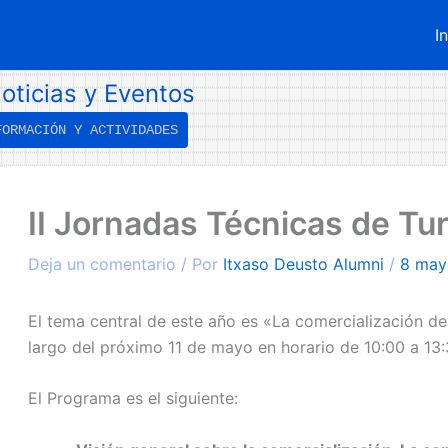
I
oticias y Eventos
FORMACIÓN Y ACTIVIDADES
←
Entrada
II Jornadas Técnicas de Tu
ntrada
iguiente
nterior
→
Deja un comentario
/ Por
Itxaso Deusto Alumni
/
8 may
El tema central de este año es «La comercialización de 
largo del próximo 11 de mayo en horario de 10:00 a 13:
El Programa es el siguiente: