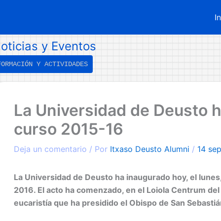
I
oticias y Eventos
FORMACIÓN Y ACTIVIDADES
←
Entrada
La Universidad de Deusto h
ntrada
iguiente
nterior
→
curso 2015-16
Deja un comentario
/ Por
Itxaso Deusto Alumni
/
14 se
La Universidad de Deusto ha inaugurado hoy, el lunes
2016. El acto ha comenzado, en el Loiola Centrum de
eucaristía que ha presidido el Obispo de San Sebastián