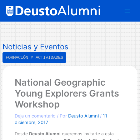
Ir
B
al
u
contenido
s
c
a
Noticias y Eventos
r
FORMACIÓN Y ACTIVIDADES
National Geographic
Young Explorers Grants
Workshop
Deja un comentario
/ Por
Deusto Alumni
/
11
diciembre, 2017
Desde
Deusto Alumni
queremos invitarte a esta