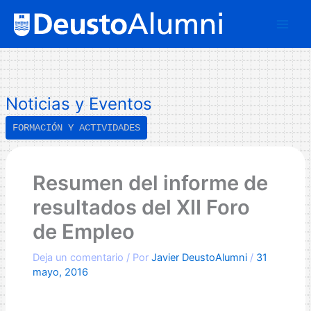
Ir
B
al
u
contenido
s
c
a
Noticias y Eventos
r
FORMACIÓN Y ACTIVIDADES
Resumen del informe de
resultados del XII Foro
de Empleo
Deja un comentario
/ Por
Javier DeustoAlumni
/
31
mayo, 2016