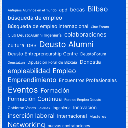
Bilbao
becas
apd
Antiguos Alumnos en el mundo
búsqueda de empleo
Búsqueda de empleo internacional
Cine Fórum
colaboraciones
Club DeustoAlumni Ingeniería
Deusto Alumni
cultura
DBS
Deusto Entrepreneurship Centre
DeustoForum
Donostia
Diputación Foral de Bizkaia
DeustuLan
Empleo
empleabilidad
Emprendimiento
Encuentros Profesionales
Eventos
Formación
Formación Continua
Foro de Empleo Deusto
Innovación
Gobierno Vasco
Ingenieria
idiomas
inserción laboral
internacional
Másteres
Networking
nuevas contrataciones