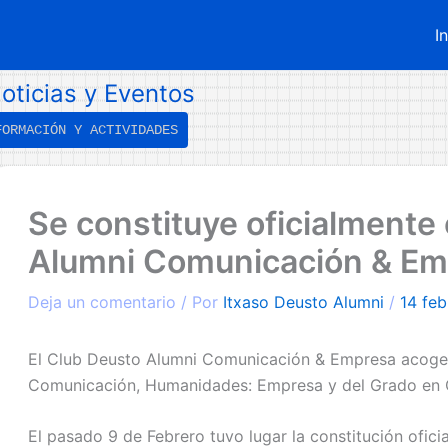
I
oticias y Eventos
FORMACIÓN Y ACTIVIDADES
←
Entrada
Se constituye oficialmente
ntrada
iguiente
nterior
→
Alumni Comunicación & Em
Deja un comentario
/ Por
Itxaso Deusto Alumni
/
14 feb
El Club Deusto Alumni Comunicación & Empresa acoge
Comunicación, Humanidades: Empresa y del Grado en 
El pasado 9 de Febrero tuvo lugar la constitución ofici