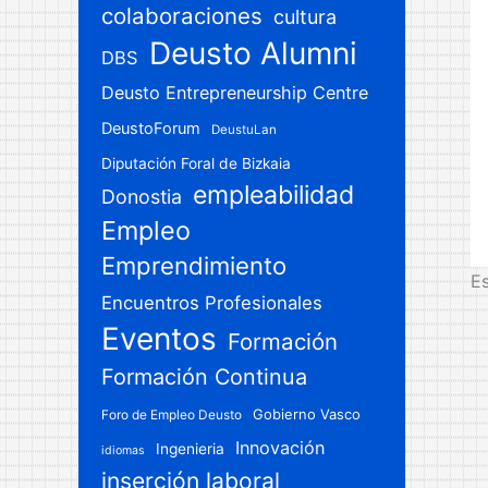
colaboraciones
cultura
Deusto Alumni
DBS
Deusto Entrepreneurship Centre
DeustoForum
DeustuLan
Diputación Foral de Bizkaia
empleabilidad
Donostia
Empleo
Emprendimiento
Es
Encuentros Profesionales
Eventos
Formación
Formación Continua
Gobierno Vasco
Foro de Empleo Deusto
Innovación
Ingenieria
idiomas
inserción laboral