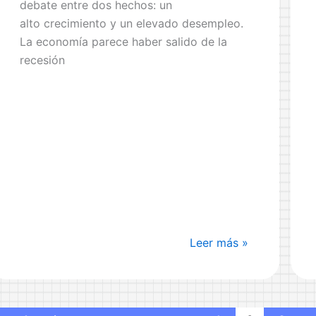
debate entre dos hechos: un
alto crecimiento y un elevado desempleo.
La economía parece haber salido de la
recesión
Conferencia
Leer más »
DeustoForum:
¿Es
sólida
la