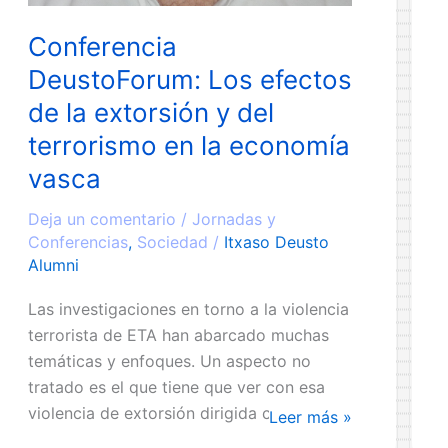
Conferencia
DeustoForum: Los efectos
de la extorsión y del
terrorismo en la economía
vasca
Deja un comentario
/
Jornadas y
Conferencias
,
Sociedad
/
Itxaso Deusto
Alumni
Las investigaciones en torno a la violencia
terrorista de ETA han abarcado muchas
temáticas y enfoques. Un aspecto no
tratado es el que tiene que ver con esa
violencia de extorsión dirigida contra
Conferencia
Leer más »
empresarios, ejecutivos y profesionales, y
DeustoForum: