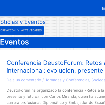
I
oticias y Eventos
FORMACIÓN Y ACTIVIDADES
Eventos
Conferencia DeustoForum: Retos a
internacional: evolución, presente 
Deja un comentario
/
Jornadas y Conferencias
,
Socied
DeustoForum ha organizado la conferencia «Retos a la s
presente y futuro», con Carlos Miranda, quien ha acumu
carrera profesional. Diplomático y Embajador de Españ