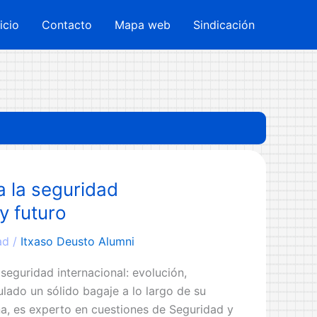
nicio
Contacto
Mapa web
Sindicación
 la seguridad
y futuro
ad
/
Itxaso Deusto Alumni
eguridad internacional: evolución,
lado un sólido bagaje a lo largo de su
a, es experto en cuestiones de Seguridad y