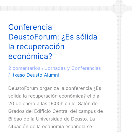
que un grupo de investigadores,
Los
coordinado por el Centro de Ética
efectos
Aplicada de la Universidad de Deusto,
de
Conferencia
está abordando en
la
DeustoForum: ¿Es sólida
extorsión
y
la recuperación
del
económica?
terrorismo
en
2 comentarios
/
Jornadas y Conferencias
la
/
Itxaso Deusto Alumni
economía
DeustoForum organiza la conferencia ¿Es
vasca
sólida la recuperación económica? el día
20 de enero a las 19:00h en lel Salón de
Grados del Edificio Central del campus de
Bilbao de la Universidad de Deusto. La
situación de la economía española se