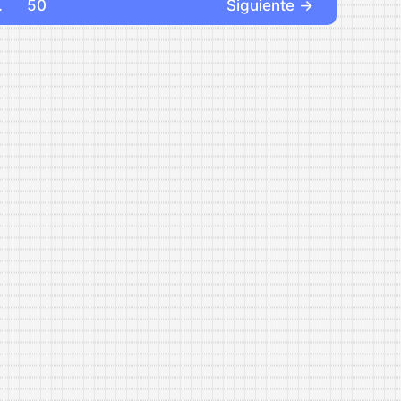
…
50
Siguiente
→
Deutschland»
(Verdi
y
Alemania)