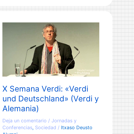
de
Deusto
pone
en
marcha
un
curso
sobre
la
mediación,
una
X Semana Verdi: «Verdi
nueva
und Deutschland» (Verdi y
forma
Alemania)
de
trabajo
Deja un comentario
/
Jornadas y
Conferencias
,
Sociedad
/
Itxaso Deusto