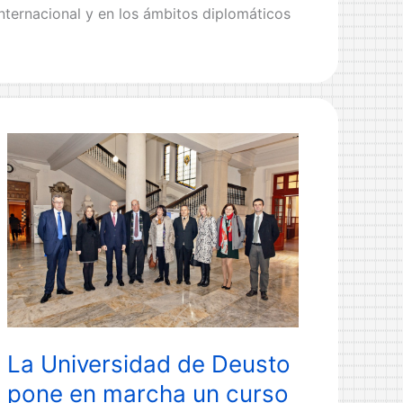
nternacional y en los ámbitos diplomáticos
Conferencia
Leer más »
DeustoForum:
Retos
a
la
seguridad
internacional:
evolución,
presente
y
futuro
La Universidad de Deusto
pone en marcha un curso