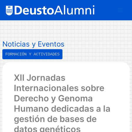
Ir
B
al
u
contenido
s
c
a
Noticias y Eventos
r
FORMACIÓN Y ACTIVIDADES
XII Jornadas
Internacionales sobre
Derecho y Genoma
Humano dedicadas a la
gestión de bases de
datos genéticos