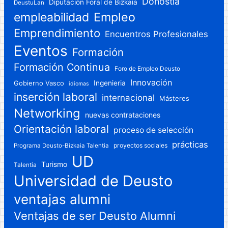
Donostia
Diputación Foral de Bizkaia
DeustuLan
Empleo
empleabilidad
Emprendimiento
Encuentros Profesionales
Eventos
Formación
Formación Continua
Foro de Empleo Deusto
Innovación
Gobierno Vasco
Ingenieria
idiomas
inserción laboral
internacional
Másteres
Networking
nuevas contrataciones
Orientación laboral
proceso de selección
prácticas
proyectos sociales
Programa Deusto-Bizkaia Talentia
UD
Turismo
Talentia
Universidad de Deusto
ventajas alumni
Ventajas de ser Deusto Alumni