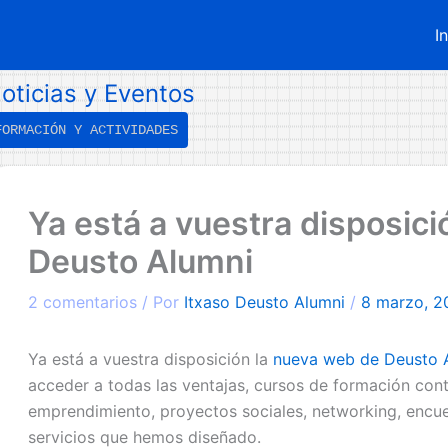
I
oticias y Eventos
FORMACIÓN Y ACTIVIDADES
←
Entrada
Ya está a vuestra disposic
ntrada
iguiente
nterior
→
Deusto Alumni
2 comentarios
/ Por
Itxaso Deusto Alumni
/
8 marzo, 2
Ya está a vuestra disposición la
nueva web de Deusto 
acceder a todas las ventajas, cursos de formación cont
emprendimiento, proyectos sociales, networking, encue
servicios que hemos diseñado.