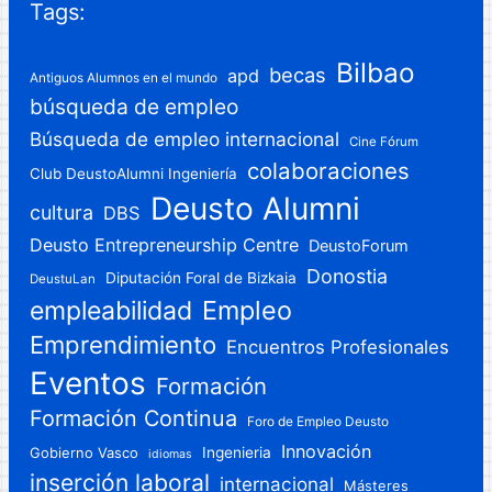
Tags:
Bilbao
becas
apd
Antiguos Alumnos en el mundo
búsqueda de empleo
Búsqueda de empleo internacional
Cine Fórum
colaboraciones
Club DeustoAlumni Ingeniería
Deusto Alumni
cultura
DBS
Deusto Entrepreneurship Centre
DeustoForum
Donostia
Diputación Foral de Bizkaia
DeustuLan
Empleo
empleabilidad
Emprendimiento
Encuentros Profesionales
Eventos
Formación
Formación Continua
Foro de Empleo Deusto
Innovación
Gobierno Vasco
Ingenieria
idiomas
inserción laboral
internacional
Másteres