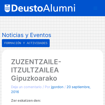
Ir
B
al
u
contenido
s
c
a
Noticias y Eventos
r
FORMACIÓN Y ACTIVIDADES
ZUZENTZAILE-
ITZULTZAILEA
Gipuzkoarako
Deja un comentario
/ Por
jgordon
/
20 septiembre,
2016
Zer eskatzen den: