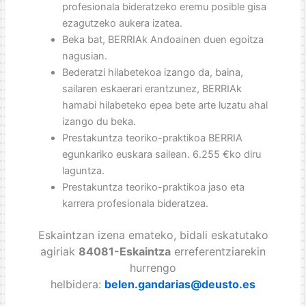
profesionala bideratzeko eremu posible gisa
ezagutzeko aukera izatea.
Beka bat, BERRIAk Andoainen duen egoitza
nagusian.
Bederatzi hilabetekoa izango da, baina,
sailaren eskaerari erantzunez, BERRIAk
hamabi hilabeteko epea bete arte luzatu ahal
izango du beka.
Prestakuntza teoriko-praktikoa BERRIA
egunkariko euskara sailean. 6.255 €ko diru
laguntza.
Prestakuntza teoriko-praktikoa jaso eta
karrera profesionala bideratzea.
Eskaintzan izena emateko, bidali eskatutako
agiriak
84081-Eskaintza
erreferentziarekin
hurrengo
helbidera:
belen.gandarias@deusto.es