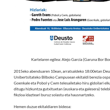
Kartelaren egilea: Alejo García (Garuna Bor Bor
2015eko abenduaren 10ean, arratsaldeko 18:00etan De
Unibertsitateko Bilboko Campusean ekitaldi berezia osp
Goenkale eta Pobol y Cwm telesailetako hiru gidoilari elk
ditugu hizkuntza gutxituetan (euskara eta galesera) teleb
fikzioa idazteari buruz solastu eta hausnartzeko.
Hemen duzue ekitaldiaren bideoa: