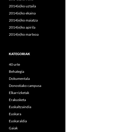
2014(e)ko uztaila
2014(e)ko ekaina
2014(e)ko maiatza
2014(e)ko apirila
2014(e)ko martxoa
KATEGORIAK
40 urte
Behategia
Dokumentala
Donostiako campusa
Elkarrizketak
Erakusketa
Euskaltzaindia
Euskara
Euskaraldia
Gaiak