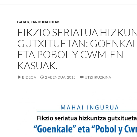
GAIAK
,
JARDUNALDIAK
FIKZIO SERIATUA HIZKU
GUTXITUETAN: GOENKA
ETA POBOL Y CWM-EN
KASUAK.
BIDEOA
2 ABENDUA, 2015
UTZI IRUZKINA