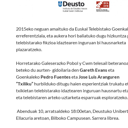
2015eko neguan amaituko da Euskal Telebistako Goenkale
erreferentziala, eta aukera hori baliatuko dugu hizkuntza
telebistarako fikzioa idaztearen inguruan bi hausnarketa
plazaratzeko.
Horretarako Galeserazko Pobol y Cwm telesail beteranoa
beteko du aurten- gidoilaria den
Gareth Evans
eta
Goenkaleko
Pedro Fuentes
eta
Jose Luis Aranguren
“Txiliku”
hurbilduko ditugu haien esperientziak trukatu e
txikietan telebistarako idaztearen inguruan hausnartu eta
eta telebistaren arteko uztarketa esparruak esploratzeko.
Abenduak 10, arratsaldeko 18:00etan, Deustuko Unibert
Ellacuria aretoan, Bilboko Campusean. Sarrera librea.