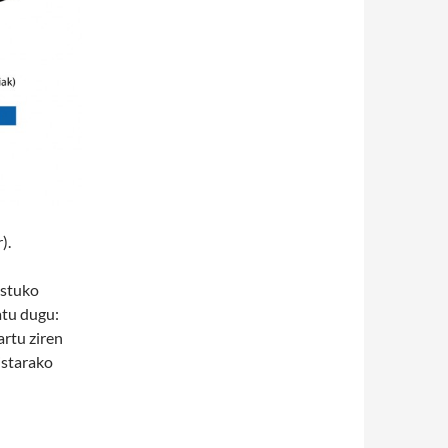
).
ustuko
atu dugu:
artu ziren
istarako