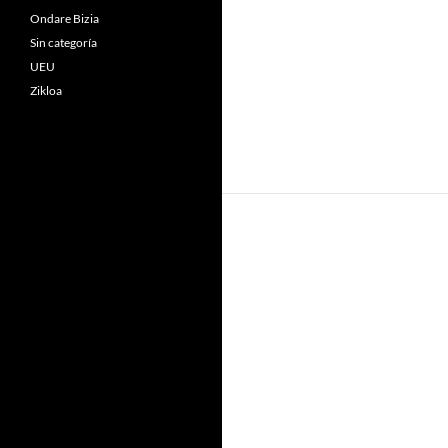
Ondare Bizia
Sin categoría
UEU
Zikloa