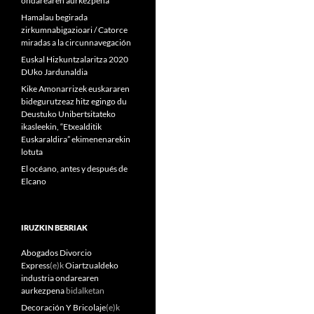
ondarearen aurkezpena
Hamalau begirada
zirkumnabigazioari / Catorce
miradas a la circunnavegación
Euskal Hizkuntzalaritza 2020
DUko Jardunaldia
Kike Amonarrizek euskararen
bidegurutzeaz hitz egingo du
Deustuko Unibertsitateko
ikasleekin, “Etxealditik
Euskaraldira” ekimenenarekin
lotuta
El océano, antes y después de
Elcano
IRUZKIN BERRIAK
Abogados Divorcio
Express
(e)k
Oiartzualdeko
industria ondarearen
aurkezpena
bidalketan
Decoración Y Bricolaje
(e)k