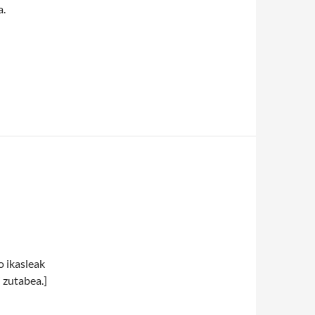
a.
o ikasleak
 zutabea.]