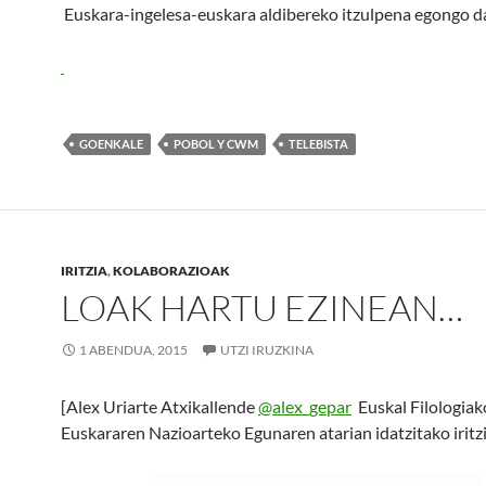
Euskara-ingelesa-euskara aldibereko itzulpena egongo d
GOENKALE
POBOL Y CWM
TELEBISTA
IRITZIA
,
KOLABORAZIOAK
LOAK HARTU EZINEAN…
1 ABENDUA, 2015
UTZI IRUZKINA
[Alex Uriarte Atxikallende
@alex_gepar
Euskal Filologiak
Euskararen Nazioarteko Egunaren atarian idatzitako iritzi