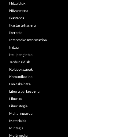
Hitzaldiak
Hitzarmena
Ikastaroa
Ikasturte hasiera
Ikerketa
Intereseko Informazioa
Iritzia
Itzulpengintza
Jardunaldiak
Kolaborazioak
Komunikazioa
Lan eskaintza
Liburu aurkezpena
Liburua
Liburutegia
Mahai ingurua
Materialak
Mintegia
Multimedia