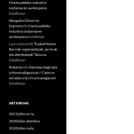
Oiartzualdeko industria
ondarearen aurkezpena
bidalketan
Abogados Divorcio
Express
(e)k
Oiartzualdeko
industria ondarearen
aurkezpena
bidalketan
Laura Sainz
(e)k
“Euskal Hiztun
Berriak: esperientziak, jarrerak
eta identitateak” liburua.
bidalketan
Roberto
(e)k
Hamalau begirada
zirkumnabigazioari / Catorce
miradas a la circunnavegación
bidalketan
ARTXIBOAK
2021(e)ko urria
2020(e)ko abendua
2020(e)ko iraila