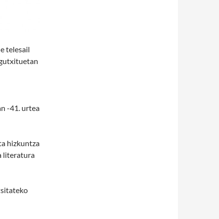
 telesail
 gutxituetan
n -41. urtea
ta hizkuntza
 literatura
sitateko