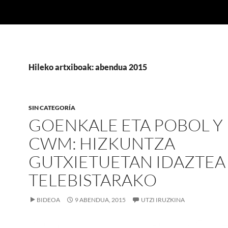
Hileko artxiboak: abendua 2015
SIN CATEGORÍA
GOENKALE ETA POBOL Y
CWM: HIZKUNTZA
GUTXIETUETAN IDAZTEA
TELEBISTARAKO
BIDEOA
9 ABENDUA, 2015
UTZI IRUZKINA