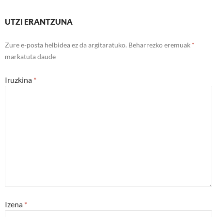
UTZI ERANTZUNA
Zure e-posta helbidea ez da argitaratuko.
Beharrezko eremuak
*
markatuta daude
Iruzkina
*
Izena
*