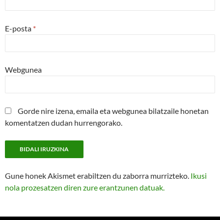
E-posta
*
Webgunea
Gorde nire izena, emaila eta webgunea bilatzaile honetan
komentatzen dudan hurrengorako.
Gune honek Akismet erabiltzen du zaborra murrizteko.
Ikusi
nola prozesatzen diren zure erantzunen datuak.