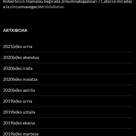
Roberto
(e)k
Hamalau begirada zirkumnabigazioari / Catorce miradas
a la circunnavegación
bidalketan
ARTXIBOAK
2021(e)ko urria
2020(e)ko abendua
2020(e)ko iraila
2020(e)ko maiatza
2020(e)ko apirila
2019(e)ko urria
2019(e)ko uztaila
2019(e)ko ekaina
2019(e)ko martxoa