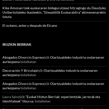
Kike Amonarrizek euskararen bidegurutzeaz hitz egingo du Deustuko
Unibertsitateko ikasleekin, “Etxealditik Euskaraldira” ekimenenarekin
lotuta
El océano, antes y después de Elcano
IRUZKIN BERRIAK
Abogados Divorcio Express
(e)k
Oiartzualdeko industria ondarearen
aurkezpena
bidalketan
Decoración Y Bricolaje
(e)k
Oiartzualdeko industria ondarearen
aurkezpena
bidalketan
Abogados Divorcio Express
(e)k
Oiartzualdeko industria ondarearen
aurkezpena
bidalketan
Laura Sainz
(e)k
“Euskal Hiztun Berriak: esperientziak, jarrerak eta
identitateak” liburua.
bidalketan