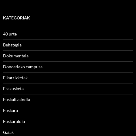
KATEGORIAK
40 urte
Behategia
Dokumentala
Donostiako campusa
Elkarrizketak
Erakusketa
Euskaltzaindia
Euskara
Euskaraldia
Gaiak