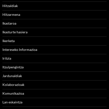
Hitzaldiak
Hitzarmena
Ikastaroa
Ikasturte hasiera
Ikerketa
Intereseko Informazioa
Iritzia
Itzulpengintza
Jardunaldiak
Kolaborazioak
Komunikazioa
Lan eskaintza