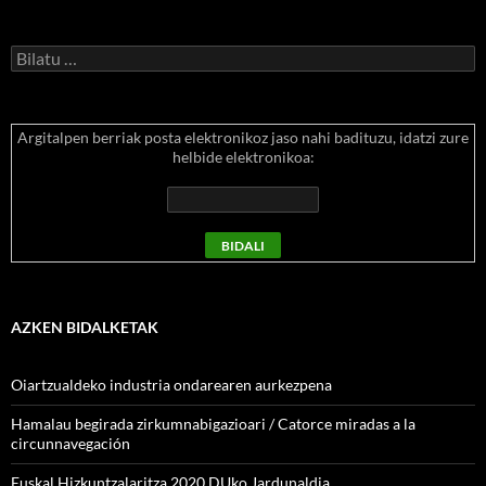
Bilatu:
Argitalpen berriak posta elektronikoz jaso nahi badituzu, idatzi zure
helbide elektronikoa:
AZKEN BIDALKETAK
Oiartzualdeko industria ondarearen aurkezpena
Hamalau begirada zirkumnabigazioari / Catorce miradas a la
circunnavegación
Euskal Hizkuntzalaritza 2020 DUko Jardunaldia