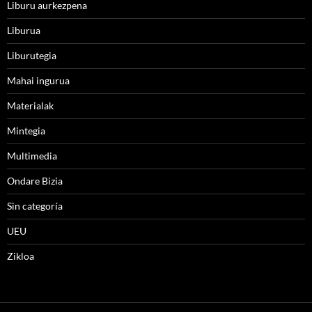
Liburu aurkezpena
Liburua
Liburutegia
Mahai ingurua
Materialak
Mintegia
Multimedia
Ondare Bizia
Sin categoría
UEU
Zikloa