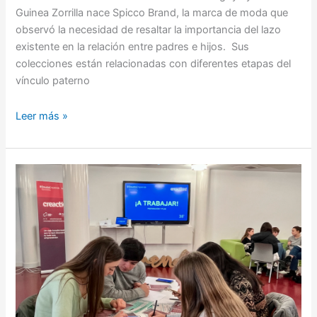
Guinea Zorrilla nace Spicco Brand, la marca de moda que
observó la necesidad de resaltar la importancia del lazo
existente en la relación entre padres e hijos. Sus
colecciones están relacionadas con diferentes etapas del
vínculo paterno
Leer más »
Nos
adentramos
en
el
país
de
Inspiria
en
esta