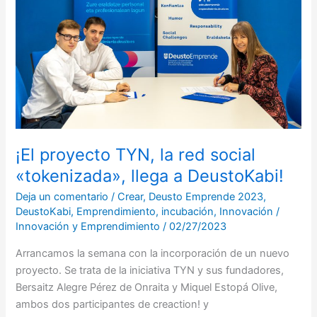
la
red
social
«tokenizada»,
llega
a
DeustoKabi!
¡El proyecto TYN, la red social
«tokenizada», llega a DeustoKabi!
Deja un comentario
/
Crear
,
Deusto Emprende 2023
,
DeustoKabi
,
Emprendimiento
,
incubación
,
Innovación
/
Innovación y Emprendimiento
/
02/27/2023
Arrancamos la semana con la incorporación de un nuevo
proyecto. Se trata de la iniciativa TYN y sus fundadores,
Bersaitz Alegre Pérez de Onraita y Miquel Estopá Olive,
ambos dos participantes de creaction! y