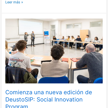
Leer más »
Comienza
una
nueva
edición
de
DeustoSIP:
Social
Innovation
Program
Comienza una nueva edición de
DeustoSIP: Social Innovation
Program