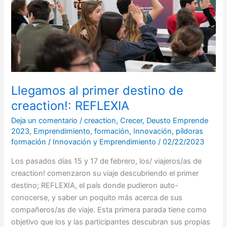
creaction!:
REFLEXIA
Llegamos al primer destino de
creaction!: REFLEXIA
Deja un comentario
/
creaction
,
Crecer
,
Deusto Emprende
2023
,
Emprendimiento
,
formación
,
Innovación
,
píldoras
formación
/
Innovación y Emprendimiento
/
02/22/2023
Los pasados días 15 y 17 de febrero, los/ viajeros/as de
creaction! comenzaron su viaje descubriendo el primer
destino; REFLEXIA, el país donde pudieron auto-
conocerse, y saber un poquito más acerca de sus
compañeros/as de viaje. Esta primera parada tiene como
objetivo que los y las participantes descubran sus propias