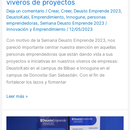
viveros de proyectos
Deja un comentario
/
Crear
,
Creer
,
Deusto Emprende 2023
,
DeustoKabi
,
Emprendimiento
,
Innogune
,
personas
emprendedoras
,
Semana Deusto Emprende 2023
/
Innovación y Emprendimiento
/
12/05/2023
Con motivo de la Semana Deusto Emprende 2023, nos
pareció importante centrar nuestra atención en aquellas
personas emprendedoras que están dando vida a sus
proyectos e iniciativas en nuestros viveros de empresas:
DeustoKabi en el campus de Bilbao e Innogune en el
campus de Donostia-San Sebastián. Con el fin de
fortalecer los lazos y fomentar
Leer más »
¡Bienvenidos
a