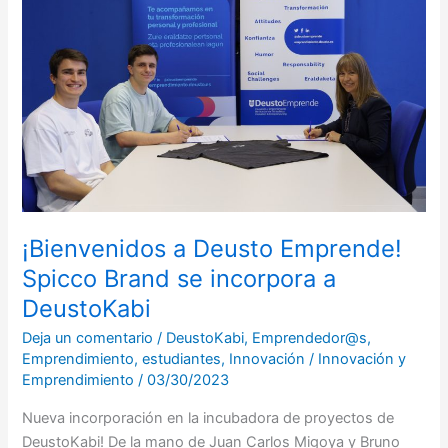
Deusto
Emprende!
Spicco
Brand
se
incorpora
a
DeustoKabi
¡Bienvenidos a Deusto Emprende!
Spicco Brand se incorpora a
DeustoKabi
Deja un comentario
/
DeustoKabi
,
Emprendedor@s
,
Emprendimiento
,
estudiantes
,
Innovación
/
Innovación y
Emprendimiento
/
03/30/2023
Nueva incorporación en la incubadora de proyectos de
DeustoKabi! De la mano de Juan Carlos Migoya y Bruno