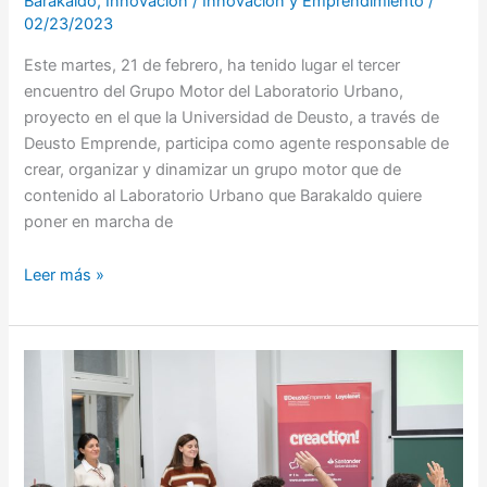
Barakaldo
,
Innovación
/
Innovación y Emprendimiento
/
02/23/2023
Este martes, 21 de febrero, ha tenido lugar el tercer
encuentro del Grupo Motor del Laboratorio Urbano,
proyecto en el que la Universidad de Deusto, a través de
Deusto Emprende, participa como agente responsable de
crear, organizar y dinamizar un grupo motor que de
contenido al Laboratorio Urbano que Barakaldo quiere
poner en marcha de
Leer más »
Llegamos
al
primer
destino
de