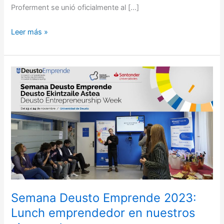
Proferment se unió oficialmente al […]
Leer más »
Semana
Deusto
Emprende
2023:
Lunch
emprendedor
en
nuestros
viveros
de
proyectos
Semana Deusto Emprende 2023:
Lunch emprendedor en nuestros