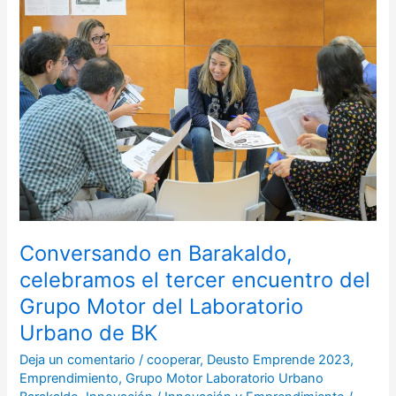
en
Barakaldo,
celebramos
el
tercer
encuentro
del
Grupo
Motor
del
Laboratorio
Urbano
Conversando en Barakaldo,
de
celebramos el tercer encuentro del
BK
Grupo Motor del Laboratorio
Urbano de BK
Deja un comentario
/
cooperar
,
Deusto Emprende 2023
,
Emprendimiento
,
Grupo Motor Laboratorio Urbano