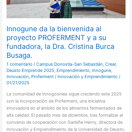
proyecto
PROFERMENT
y
a
Innogune da la bienvenida al
su
proyecto PROFERMENT y a su
fundadora,
fundadora, la Dra. Cristina Burca
la
Dra.
Busaga.
Cristina
1 comentario
/
Campus Donostia-San Sebastián
,
Crear
,
Burca
Deusto Emprende 2025
,
Emprendimiento
,
Innogune
,
Busaga.
Innovación
,
Proferment
/
Innovación y Emprendimiento
/
01/21/2025
La comunidad de Innogoonies sigue creciendo este 2025
con la incorporación de Proferment, una iniciativa
innovadora en el ámbito de los alimentos fermentados de
alta calidad. El pasado mes de diciembre, tras formalizar el
convenio de cooperación con Garbiñe Henry, directora de
Innovación y Emprendimiento de la Universidad de Deusto,