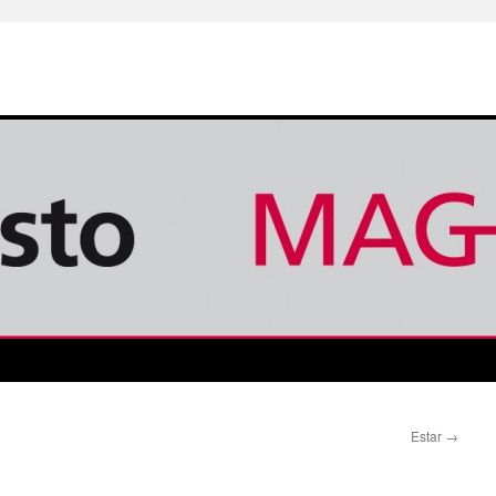
Estar
→