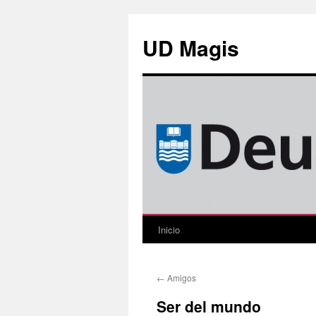
Saltar
al
UD Magis
contenido
Inicio
←
Amigos
Ser del mundo