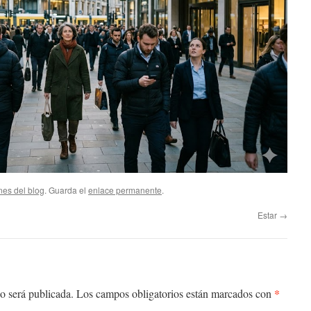
nes del blog
. Guarda el
enlace permanente
.
Estar
→
*
o será publicada.
Los campos obligatorios están marcados con