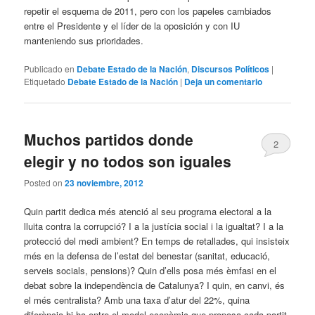
repetir el esquema de 2011, pero con los papeles cambiados
entre el Presidente y el líder de la oposición y con IU
manteniendo sus prioridades.
Publicado en
Debate Estado de la Nación
,
Discursos Políticos
|
Etiquetado
Debate Estado de la Nación
|
Deja un comentario
Muchos partidos donde
2
elegir y no todos son iguales
Posted on
23 noviembre, 2012
Quin partit dedica més atenció al seu programa electoral a la
lluita contra la corrupció? I a la justícia social i la igualtat? I a la
protecció del medi ambient? En temps de retallades, qui insisteix
més en la defensa de l’estat del benestar (sanitat, educació,
serveis socials, pensions)? Quin d’ells posa més èmfasi en el
debat sobre la independència de Catalunya? I quin, en canvi, és
el més centralista? Amb una taxa d’atur del 22%, quina
diferència hi ha entre el model econòmic que proposa cada partit