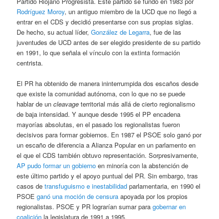
Partido Riojano Progresista. Este partido se fundó en 1983 por
Rodríguez Moroy
, un antiguo miembro de la UCD que no llegó a
entrar en el CDS y decidió presentarse con sus propias siglas.
De hecho, su actual líder,
González de Legarra
, fue de las
juventudes de UCD antes de ser elegido presidente de su partido
en 1991, lo que señala el vínculo con la extinta formación
centrista.
El PR ha obtenido de manera ininterrumpida dos escaños desde
que existe la comunidad autónoma, con lo que no se puede
hablar de un
cleavage
territorial más allá de cierto regionalismo
de baja intensidad. Y aunque desde 1995 el PP encadena
mayorías absolutas, en el pasado los regionalistas fueron
decisivos para formar gobiernos. En 1987 el PSOE solo ganó por
un escaño de diferencia a Alianza Popular en un parlamento en
el que el CDS también obtuvo representación. Sorpresivamente,
AP pudo formar un gobierno
en minoría con la abstención de
este último partido y el apoyo puntual del PR. Sin embargo, tras
casos de
transfuguismo e inestabilidad
parlamentaria, en 1990 el
PSOE
ganó una moción de censura
apoyada por los propios
regionalistas. PSOE y PR lograrían sumar para
gobernar en
coalición
la legislatura de 1991 a 1995.