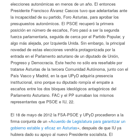
elecciones autonómicas en menos de un año. El entonces
Presidente Francisco Álvarez Cascos tuvo que adelantarlas ante
la incapacidad de su partido, Foro Asturias, para aprobar los
presupuestos autonómicos. El PSOE recuperó la primera
posición en número de escaños, Foro pasó a ser la segunda
fuerza parlamentaria, seguida de cerca por el Partido Popular, y
algo más alejada, por Izquierda Unida. Sin embargo, la principal
novedad de estas elecciones vendría protagonizada por la
entrada en el Parlamento asturiano de un diputado de Unión,
Progreso y Democracia. Este hecho no sólo era reseñable por
tratarse Asturias de la tercera Comunidad Autónoma, junto con el
País Vasco y Madrid, en la que UPyD adquiría presencia
institucional, sino porque su diputado rompía el empate a
escaños entre los dos bloques ideológicos antagónicos del
Parlamento Asturiano. FAC y el PP sumaban los mismos
representantes que PSOE e IU, 22.
El 18 de mayo de 2012 la FSA-PSOE y UPyD procedieron a la
firma conjunta de un «
Acuerdo de Legislatura para garantizar un
gobierno estable y eficaz en Asturias
», después de que IU ya
hubiera dado su apoyo al nuevo Presidente socialista. El