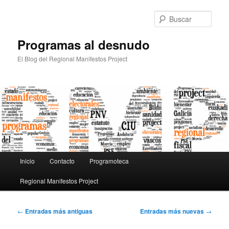
Busc
Programas al desnudo
El Blog del Regional Manifestos Project
Menú principal
Inicio
Contacto
Programoteca
Ir al contenido principal
Ir al contenido secundario
Regional Manifestos Project
Navegación de entradas
←
Entradas más antiguas
Entradas más nuevas
→