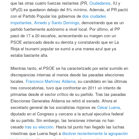
que las otras cuatro fuerzas restantes (PR,
Ciudadanos
, IU y
UPyD) se quedaron debajo del 5% mínimo. Además, el PR pactó
con el Partido Popular los gobiernos de
dos ciudades
importantes, Arnedo y Santo Domingo
, demostrando que es un
partido fuertemente autónomo a nivel local. Por último, el PP
pasó de 17 a 20 escaños, acrecentando su margen con un
PSOE estancado desde su derrota y constatando que en La
Rioja el tsunami popular se sumó a una marea azul que ya
estaba bastante alta.
Mientras tanto, el PSOE se ha caracterizado por estar sumido en
discrepancias internas al menos desde las pasadas elecciones
locales.
Francisco Martínez Aldama
, su candidato en las últimas
tres convocatorias, tuvo que confrontar en 2011 un intento de
primarias desde el sector crítico de su partido. Tras las pasadas
Elecciones Generales Aldama se retiró al senado. Ahora el
secretario general de los socialistas riojanos es
César Luena
,
diputado en el Congreso y cercano a la actual ejecutiva federal
de su partido. Sin embargo, las tensiones internas no han
cesado
tras su elección
. Hasta tal punto han llegado las luchas
intestinas que Luena llegó a
disolver recientemente la agrupación