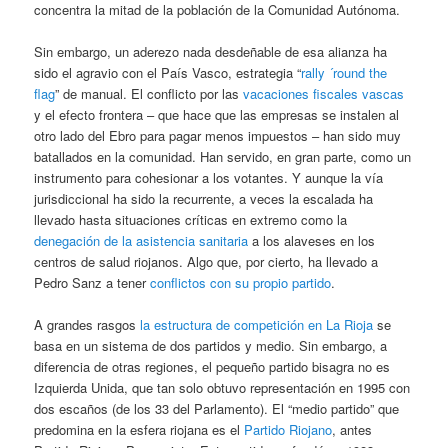
concentra la mitad de la población de la Comunidad Autónoma.
Sin embargo, un aderezo nada desdeñable de esa alianza ha
sido el agravio con el País Vasco, estrategia “
rally ´round the
flag
” de manual. El conflicto por las
vacaciones fiscales vascas
y el efecto frontera – que hace que las empresas se instalen al
otro lado del Ebro para pagar menos impuestos – han sido muy
batallados en la comunidad. Han servido, en gran parte, como un
instrumento para cohesionar a los votantes. Y aunque la vía
jurisdiccional ha sido la recurrente, a veces la escalada ha
llevado hasta situaciones críticas en extremo como la
denegación de la asistencia sanitaria
a los alaveses en los
centros de salud riojanos. Algo que, por cierto, ha llevado a
Pedro Sanz a tener
conflictos con su propio partido
.
A grandes rasgos
la estructura de competición en La Rioja
se
basa en un sistema de dos partidos y medio. Sin embargo, a
diferencia de otras regiones, el pequeño partido bisagra no es
Izquierda Unida, que tan solo obtuvo representación en 1995 con
dos escaños (de los 33 del Parlamento). El “medio partido” que
predomina en la esfera riojana es el
Partido Riojano
, antes