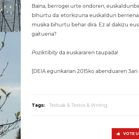
Baina, berrogei urte ondoren, euskaldunb
bihurtu da: etorkizuna euskaldun berriena 
musika bihurtu behar dira. Ez al dakizu e
gaituena?
Poziktibity
da euskararen taupada!
[DEIA egunkarian 2015ko abenduaren 3an a
Tags:
Testuak & Textos & Writing
VOTE U