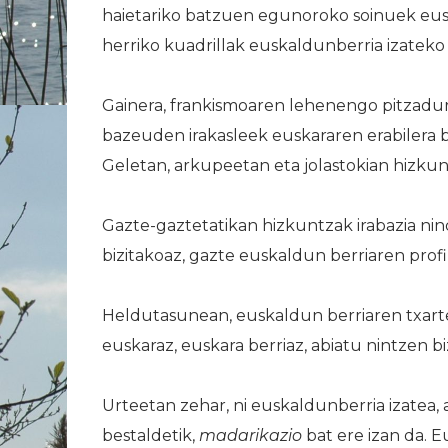
haietariko batzuen egunoroko soinuek eusk
herriko kuadrillak euskaldunberria izateko 
Gainera, frankismoaren lehenengo pitzadura
bazeuden irakasleek euskararen erabilera 
Geletan, arkupeetan eta jolastokian hizk
Gazte-gaztetatikan hizkuntzak irabazia ni
bizitakoaz, gazte euskaldun berriaren profi
Heldutasunean, euskaldun berriaren txartel
euskaraz, euskara berriaz, abiatu nintzen biz
Urteetan zehar, ni euskaldunberria izatea, 
bestaldetik,
madarikazio
bat ere izan da.