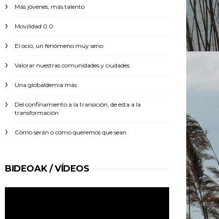
Más jóvenes, más talento
Movilidad 0.0
El ocio, un fenómeno muy serio
Valorar nuestras comunidades y ciudades
Una globaldemia más
Del confinamiento a la transición, de ésta a la
transformación
Cómo serán o cómo queremos que sean
BIDEOAK / VÍDEOS
Reproductor
de
vídeo