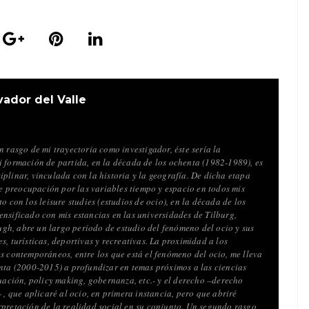
vador del Valle
n rasgo de mi trayectoria como investigador, éste sería la
i formación de partida, en la década de los ochenta (1982-1989), es
plinar, vinculada con la historia y la geografía. De dicha etapa
preocupación por las variables tiempo y espacio en todos mis
to con los leisure studies (estudios de ocio), en la década de los
ensificado con mis estancias en las universidades de Tilburg,
h, abre un largo período de estudio del fenómeno del ocio y sus
s, turísticas, deportivas y recreativas. La proximidad a los
s contemporáneos, entre los que está el fenómeno del ocio, me lleva
enta (2000-2015) a profundizar en temas próximos a las ciencias
luación, policy making, gobernanza, etc.- y el derecho –derecho
- , que aplicaré al ocio, en primera instancia, pero que abriré
rpretación de la realidad social en su conjunto. Un segundo rasgo