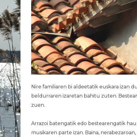
Nire familiaren bi aldeetatik euskara izan 
beldurraren izaretan bahitu zuten. Bestea
zuen.
Arrazoi batengatik edo bestearengatik haur
musikaren parte izan. Baina, nerabezaroan, 