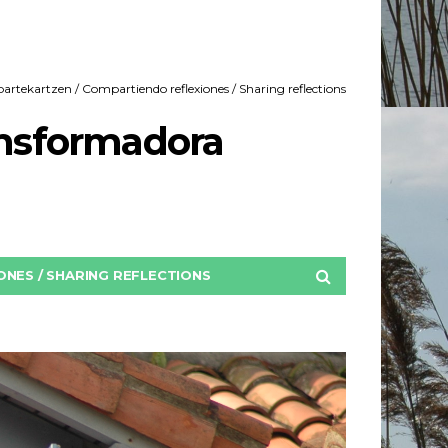
rtekartzen / Compartiendo reflexiones / Sharing reflections
ansformadora
NES / SHARING REFLECTIONS