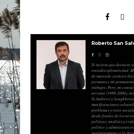
Roberto San Sal
Si tuviera que destacar u
transdisciplinariedad. M
de marcado carácter disci
permanece mi permanente 
trabajos. Pero, mi contac
noventa (1989-2000), int
St.Andrews y Loughboroug
manifestaciones culturale
problemas y retos sociale
desde finales de los nov
políticas -análisis y eva
político y administrativo
paulatinamente a la inte