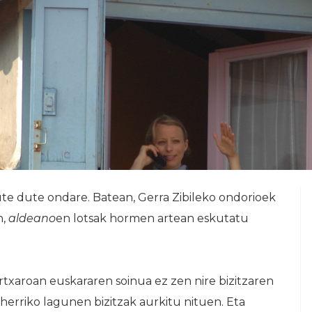
dute dute ondare. Batean, Gerra Zibileko ondorioek
n,
aldeano
en lotsak hormen artean eskutatu
txaroan euskararen soinua ez zen nire bizitzaren
herriko lagunen bizitzak aurkitu nituen. Eta