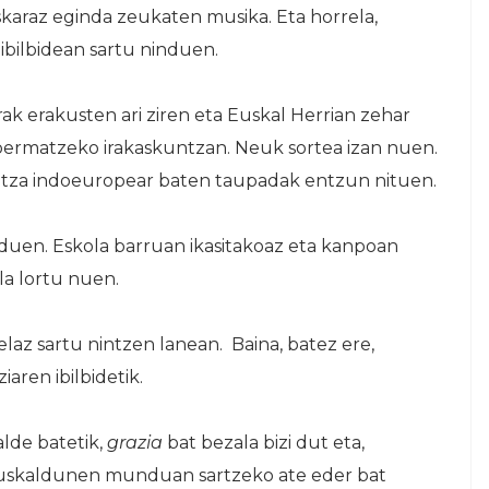
araz eginda zeukaten musika. Eta horrela,
ibilbidean sartu ninduen.
k erakusten ari ziren eta Euskal Herrian zehar
bermatzeko irakaskuntzan. Neuk sortea izan nuen.
untza indoeuropear baten taupadak entzun nituen.
nduen. Eskola barruan ikasitakoaz eta kanpoan
la lortu nuen.
az sartu nintzen lanean. Baina, batez ere,
iaren ibilbidetik.
alde batetik,
grazia
bat bezala bizi dut eta,
 Euskaldunen munduan sartzeko ate eder bat