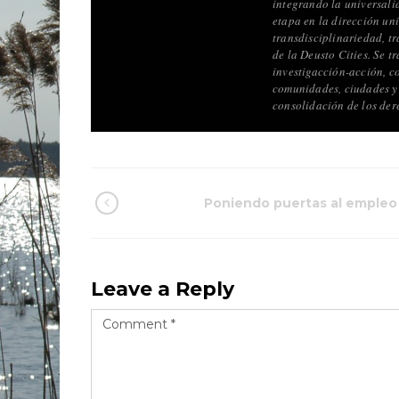
integrando la universalid
etapa en la dirección uni
transdisciplinariedad, tr
de la Deusto Cities. Se t
investigacción-acción, c
comunidades, ciudades y 
consolidación de los der
Poniendo puertas al empleo
Leave a Reply