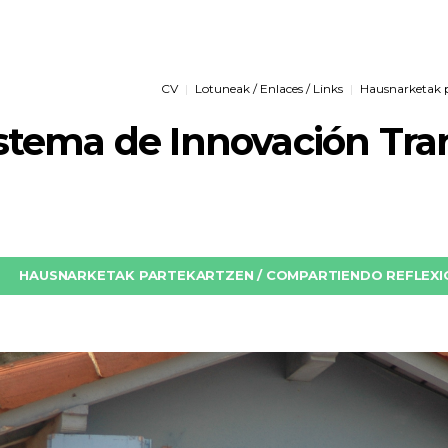
CV
Lotuneak / Enlaces / Links
Hausnarketak pa
istema de Innovación Tr
HAUSNARKETAK PARTEKARTZEN / COMPARTIENDO REFLEXIO