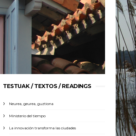
TESTUAK / TEXTOS / READINGS
Neurea, geurea, guztiona
Ministerio del tiempo
La innovación transforma las ciudades