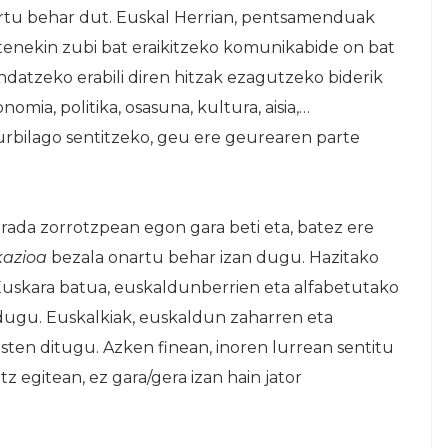
rtu behar dut. Euskal Herrian, pentsamenduak
enekin zubi bat eraikitzeko komunikabide on bat
ndatzeko erabili diren hitzak ezagutzeko biderik
nomia, politika, osasuna, kultura, aisia,…
rbilago sentitzeko, geu ere geurearen parte
ada zorrotzpean egon gara beti eta, batez ere
azioa
bezala onartu behar izan dugu. Hazitako
Euskara batua, euskaldunberrien eta alfabetutako
dugu. Euskalkiak, euskaldun zaharren eta
ten ditugu. Azken finean, inoren lurrean sentitu
tz egitean, ez gara/gera izan hain jator