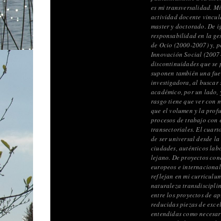
es mi transversalidad. M
actividad docente vincul
master y doctorado. De i
responsabilidad en la ges
de Ocio (2000-2007) y, p
Innovación Social (2007-
discontinuidades que se 
suponen también una fuen
investigadora, al buscar 
académico, por un lado, y
rasgo tiene que ver con 
que el volumen y la profu
procesos de trabajo con e
transectoriales. El cuart
de ser universal desde la
ciudades, auténticos lab
lejano. De proyectos conc
europeos e internacional
reflejan en mi curriculu
naturaleza transdiscipli
entre los proyectos de ap
reducidas piezas de excel
entendidas como necesari