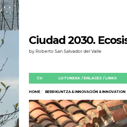
Ciudad 2030. Ecos
by Roberto San Salvador del Valle
CV
LOTUNEAK / ENLACES / LINKS
HOME
BERRIKUNTZA & INNOVACIÓN & INNOVATION