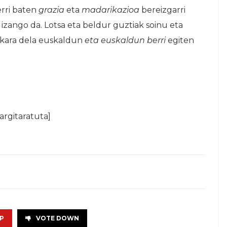
erri baten
grazia
eta
madarikazioa
bereizgarri
izango da. Lotsa eta beldur guztiak soinu eta
uskara dela euskaldun
eta euskaldun berri
egiten
rgitaratuta]
P
VOTE DOWN