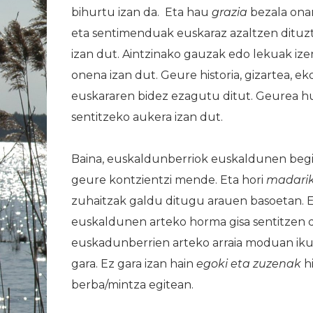
bihurtu izan da. Eta hau
grazia
bezala ona
eta sentimenduak euskaraz azaltzen dituzt
izan dut. Aintzinako gauzak edo lekuak ize
onena izan dut. Geure historia, gizartea, eko
euskararen bidez ezagutu ditut. Geurea hu
sentitzeko aukera izan dut.
Baina, euskaldunberriok euskaldunen begir
geure kontzientzi mende. Eta hori
madarik
zuhaitzak galdu ditugu arauen basoetan. 
euskaldunen arteko horma gisa sentitzen 
euskadunberrien arteko arraia moduan ikus
gara. Ez gara izan hain
egoki eta zuzenak
hi
berba/mintza egitean.