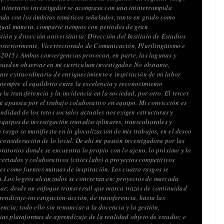
i itinerario investigador se acompasa con una ininterrumpida
ada con los ámbitos temáticos señalados, tanto en grado como
gual manera, comparte tiempos con períodos de gran
tión y dirección universitaria: Dirección del Instituto de Estudios
osteriormente, Vicerrectorado de Comunicación, Plurilingüismo e
2015). Ambas convergencias provocan, en parte, las lagunas y
pueden observar en mi curriculum investigador. No obstante,
te extraordinaria de enriquecimiento e inspiración de mi labor
siempre el equilibrio entre la excelencia y reconocimiento
 la transferencia y la incidencia en la sociedad, por otro. El tercer
mi apuesta por el trabajo colaborativo en equipo. Mi convicción es
ndidad de los retos sociales actuales nos exigen estructuras y
quipos de investigación transdisciplinares, transculturales y
o rasgo se manifiesta en la glocalización de mis trabajos, en el deseo
 consideración de lo local. De ahí mi pasión investigadora por las
oratorios donde se encuentra lo propio con lo ajeno, lo próximo y lo
ertados y colaborativos (cities labs) a proyectos competitivos
es como fuentes mutuas de inspiración. Los cuatro rasgos se
m. Los logros alcanzados se concretan en: proyectos de marcada
nar; desde un enfoque transversal que marca trazas de continuidad
rendizaje-investigación-acción, de transferencia, hasta las
encia; todo ello sin renunciar a la docencia y la gestión,
as plataformas de aprendizaje de la realidad objeto de estudio; e