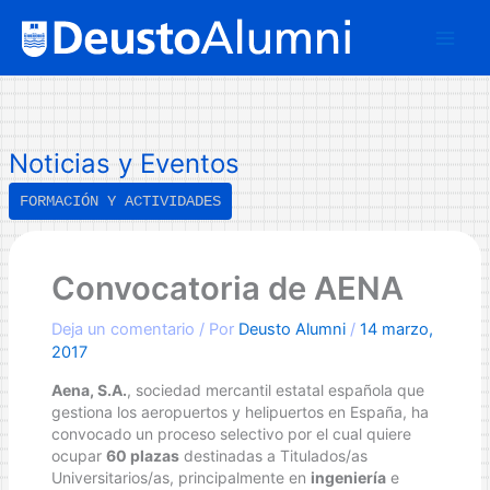
Ir
B
al
u
contenido
s
c
a
Noticias y Eventos
r
FORMACIÓN Y ACTIVIDADES
Convocatoria de AENA
Deja un comentario
/ Por
Deusto Alumni
/
14 marzo,
2017
Aena, S.A.
, sociedad mercantil estatal española que
gestiona los aeropuertos y helipuertos en España, ha
convocado un proceso selectivo por el cual quiere
ocupar
60 plazas
destinadas a Titulados/as
Universitarios/as, principalmente en
ingeniería
e