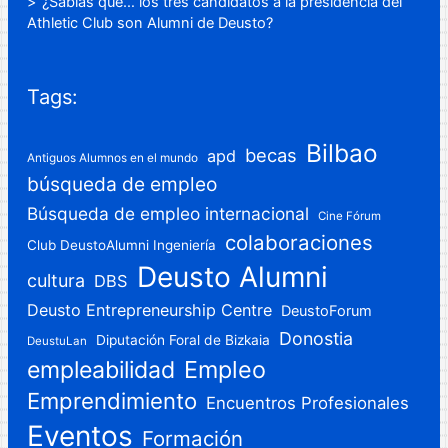
¿Sabías que… los tres candidatos a la presidencia del
Athletic Club son Alumni de Deusto?
Tags:
Bilbao
becas
apd
Antiguos Alumnos en el mundo
búsqueda de empleo
Búsqueda de empleo internacional
Cine Fórum
colaboraciones
Club DeustoAlumni Ingeniería
Deusto Alumni
cultura
DBS
Deusto Entrepreneurship Centre
DeustoForum
Donostia
Diputación Foral de Bizkaia
DeustuLan
Empleo
empleabilidad
Emprendimiento
Encuentros Profesionales
Eventos
Formación