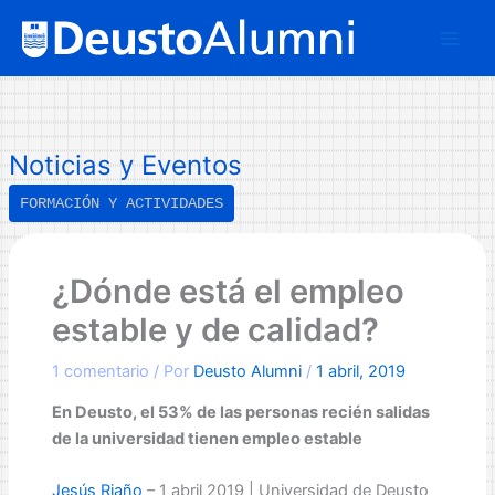
Ir
B
al
u
contenido
s
c
a
Noticias y Eventos
r
FORMACIÓN Y ACTIVIDADES
¿Dónde está el empleo
estable y de calidad?
1 comentario
/ Por
Deusto Alumni
/
1 abril, 2019
En Deusto, el 53% de las personas recién salidas
de la universidad tienen empleo estable
Jesús Riaño
– 1 abril 2019 | Universidad de Deusto