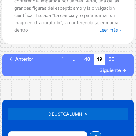
conferencia, impartida por James Randi, una de las
grandes figuras del escepticismo y la divulgación
científica. Titulada “La ciencia y lo paranormal: un
mago en el laboratorio”, la conferencia se enmarca
Ilusionismo
dentro
Leer más »
en
el
Laboratorio:
Relación
←
Anterior
1
…
48
49
50
entre
Siguiente
→
Magia
y
Psicología
DEUSTOALUMNI >