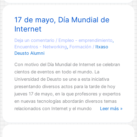
mayo,
Día
17 de mayo, Día Mundial de
Mundial
de
Internet
Internet
Deja un comentario
/
Empleo - emprendimiento
,
Encuentros - Networking
,
Formación
/
Itxaso
Deusto Alumni
Con motivo del Día Mundial de Internet se celebran
cientos de eventos en todo el mundo. La
Universidad de Deusto se une a esta iniciativa
presentando diversos actos para la tarde de hoy
jueves 17 de mayo, en la que profesores y expertos
en nuevas tecnologías abordarán diversos temas
17
relacionados con Internet y el mundo
Leer más »
de
mayo,
Día