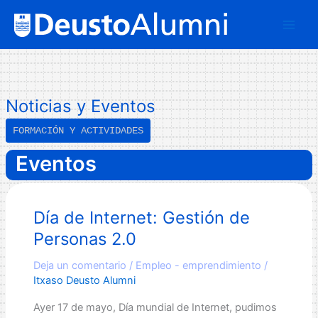
Ir
B
al
u
contenido
s
c
a
Noticias y Eventos
r
FORMACIÓN Y ACTIVIDADES
Eventos
Día de Internet: Gestión de
Personas 2.0
Deja un comentario
/
Empleo - emprendimiento
/
Itxaso Deusto Alumni
Ayer 17 de mayo, Día mundial de Internet, pudimos