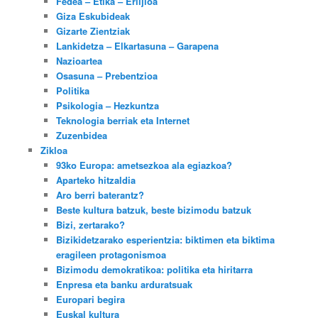
Fedea – Etika – Erlijioa
Giza Eskubideak
Gizarte Zientziak
Lankidetza – Elkartasuna – Garapena
Nazioartea
Osasuna – Prebentzioa
Politika
Psikologia – Hezkuntza
Teknologia berriak eta Internet
Zuzenbidea
Zikloa
93ko Europa: ametsezkoa ala egiazkoa?
Aparteko hitzaldia
Aro berri baterantz?
Beste kultura batzuk, beste bizimodu batzuk
Bizi, zertarako?
Bizikidetzarako esperientzia: biktimen eta biktima
eragileen protagonismoa
Bizimodu demokratikoa: politika eta hiritarra
Enpresa eta banku arduratsuak
Europari begira
Euskal kultura