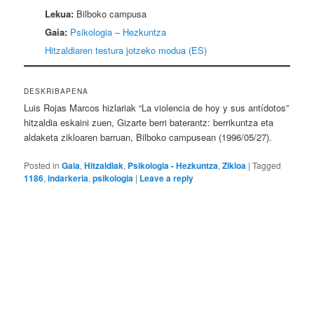
Lekua:
Bilboko campusa
Gaia:
Psikologia – Hezkuntza
Hitzaldiaren testura jotzeko modua (ES)
DESKRIBAPENA
Luis Rojas Marcos hizlariak “La violencia de hoy y sus antídotos”
hitzaldia eskaini zuen, Gizarte berri baterantz: berrikuntza eta
aldaketa zikloaren barruan, Bilboko campusean (1996/05/27).
Posted in
Gaia
,
Hitzaldiak
,
Psikologia - Hezkuntza
,
Zikloa
|
Tagged
1186
,
indarkeria
,
psikologia
|
Leave a reply