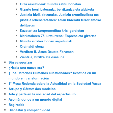
Giza eskubideak mundu zatitu honetan
Gizarte berri baterantz: berrikuntza eta aldaketa
Justizia bizikidetzarako. Justizia erretributiboa eta
justizia leheneratzailea: zelan bideratu terrorismoko
delituetan
Kazetaritza konprometitua krisi garaietan
Merkatalaren 75. urteurrena: Enpresa eta gizartea
Mundu aldakor honen argi-ilunak
Orainaldi etena
Verdiren II. Astea Deusto Forumen
Zientzia, bizitza eta osasuna
Sin categorizar
¿Hacia una nueva era?
¿Los Derechos Humanos cuestionados? Desafíos en un
mundo en transformación
1º Mesa Redonda sobre la Actualidad en la Sociedad Vasca
Arrupe y Gárate: dos modelos
Arte y parte en la sociedad del espectáculo
Asomándonos a un mundo digital
Begiradak
Bienestar y competitividad