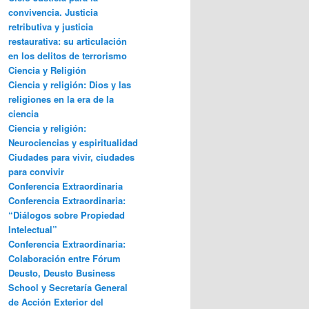
convivencia. Justicia
retributiva y justicia
restaurativa: su articulación
en los delitos de terrorismo
Ciencia y Religión
Ciencia y religión: Dios y las
religiones en la era de la
ciencia
Ciencia y religión:
Neurociencias y espiritualidad
Ciudades para vivir, ciudades
para convivir
Conferencia Extraordinaria
Conferencia Extraordinaria:
“Diálogos sobre Propiedad
Intelectual”
Conferencia Extraordinaria:
Colaboración entre Fórum
Deusto, Deusto Business
School y Secretaría General
de Acción Exterior del