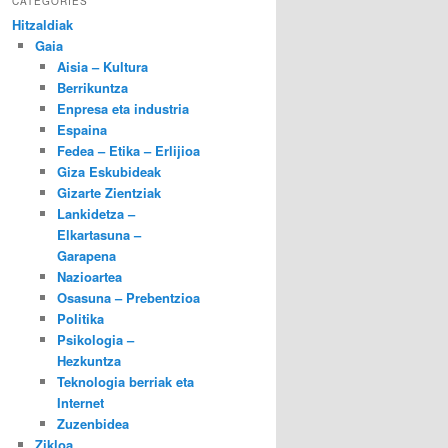
CATEGORIES
Hitzaldiak
Gaia
Aisia – Kultura
Berrikuntza
Enpresa eta industria
Espaina
Fedea – Etika – Erlijioa
Giza Eskubideak
Gizarte Zientziak
Lankidetza –
Elkartasuna –
Garapena
Nazioartea
Osasuna – Prebentzioa
Politika
Psikologia –
Hezkuntza
Teknologia berriak eta
Internet
Zuzenbidea
Zikloa