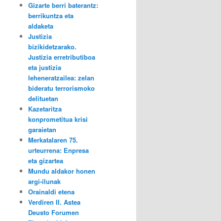
Gizarte berri baterantz:
berrikuntza eta
aldaketa
Justizia
bizikidetzarako.
Justizia erretributiboa
eta justizia
leheneratzailea: zelan
bideratu terrorismoko
delituetan
Kazetaritza
konprometitua krisi
garaietan
Merkatalaren 75.
urteurrena: Enpresa
eta gizartea
Mundu aldakor honen
argi-ilunak
Orainaldi etena
Verdiren II. Astea
Deusto Forumen