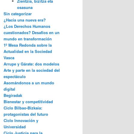
Zientzia, bizitza eta
osasuna
Sin categorizar
¿Hacia una nueva era?
¿Los Derechos Humanos
cuestionados? Desafíos en un
mundo en transformación
1º Mesa Redonda sobre la
Actualidad en la Sociedad
Vasca
Arrupe y Gárate: dos modelos
Arte y parte en la sociedad del
espectáculo
Asomándonos a un mundo
digital
Begiradak
Bienestar y competitividad
Ciclo Bilbao-Bizkaia:
protagonistas del futuro
Ciclo Innovación y
Universidad
Ciclo Justicia para la