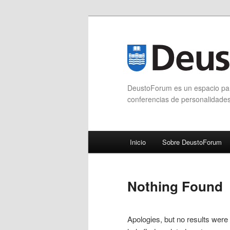
DeustoForum es un espacio para
conferencias de personalidade
Main menu
Inicio
Sobre DeustoForum
Skip to primary content
Skip to secondary content
Nothing Found
Apologies, but no results were