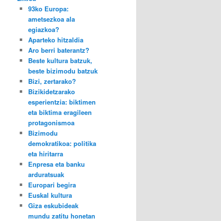
93ko Europa:
ametsezkoa ala
egiazkoa?
Aparteko hitzaldia
Aro berri baterantz?
Beste kultura batzuk,
beste bizimodu batzuk
Bizi, zertarako?
Bizikidetzarako
esperientzia: biktimen
eta biktima eragileen
protagonismoa
Bizimodu
demokratikoa: politika
eta hiritarra
Enpresa eta banku
arduratsuak
Europari begira
Euskal kultura
Giza eskubideak
mundu zatitu honetan