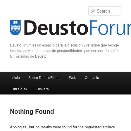
Sear
DeustoForum es un espacio para la discusión y reflexión que recoge
las charlas y conferencias de personalidades que han pasado por la
Universidad de Deusto
Main menu
Inicio
Sobre DeustoForum
Web
Contacto
Skip to primary content
Skip to secondary content
Hitzaldiak
Euskara
Nothing Found
Apologies, but no results were found for the requested archive.