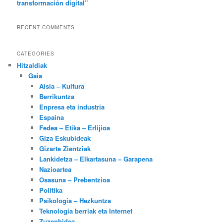
transformación digital”
RECENT COMMENTS
CATEGORIES
Hitzaldiak
Gaia
Aisia – Kultura
Berrikuntza
Enpresa eta industria
Espaina
Fedea – Etika – Erlijioa
Giza Eskubideak
Gizarte Zientziak
Lankidetza – Elkartasuna – Garapena
Nazioartea
Osasuna – Prebentzioa
Politika
Psikologia – Hezkuntza
Teknologia berriak eta Internet
Zuzenbidea