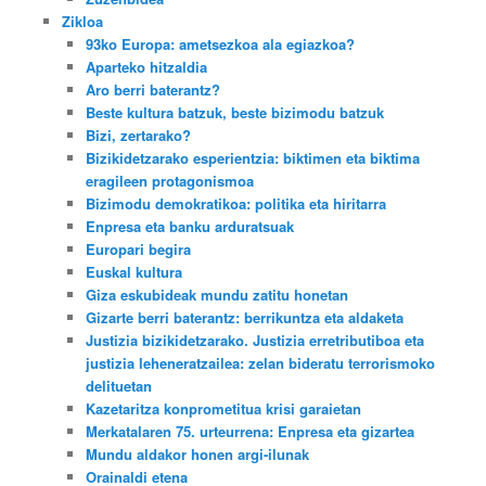
Zikloa
93ko Europa: ametsezkoa ala egiazkoa?
Aparteko hitzaldia
Aro berri baterantz?
Beste kultura batzuk, beste bizimodu batzuk
Bizi, zertarako?
Bizikidetzarako esperientzia: biktimen eta biktima
eragileen protagonismoa
Bizimodu demokratikoa: politika eta hiritarra
Enpresa eta banku arduratsuak
Europari begira
Euskal kultura
Giza eskubideak mundu zatitu honetan
Gizarte berri baterantz: berrikuntza eta aldaketa
Justizia bizikidetzarako. Justizia erretributiboa eta
justizia leheneratzailea: zelan bideratu terrorismoko
delituetan
Kazetaritza konprometitua krisi garaietan
Merkatalaren 75. urteurrena: Enpresa eta gizartea
Mundu aldakor honen argi-ilunak
Orainaldi etena