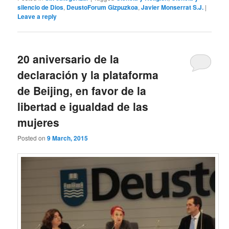
silencio de Dios
,
DeustoForum Gizpuzkoa
,
Javier Monserrat S.J.
|
Leave a reply
20 aniversario de la
declaración y la plataforma
de Beijing, en favor de la
libertad e igualdad de las
mujeres
Posted on
9 March, 2015