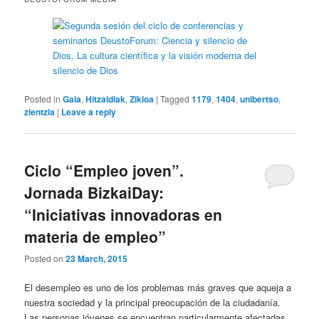
Posted in
Gaia
,
Hitzaldiak
,
Zikloa
|
Tagged
1179
,
1404
,
unibertso
,
zientzia
|
Leave a reply
Ciclo “Empleo joven”.
Jornada BizkaiDay:
“Iniciativas innovadoras en
materia de empleo”
Posted on
23 March, 2015
El desempleo es uno de los problemas más graves que aqueja a
nuestra sociedad y la principal preocupación de la ciudadanía.
Las personas jóvenes se encuentran particularmente afectadas,