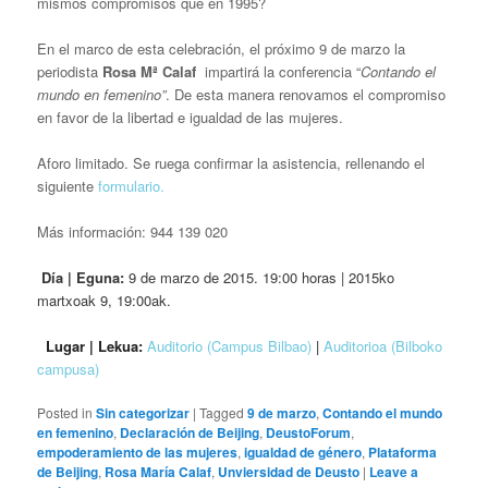
mismos compromisos que en 1995?
En el marco de esta celebración, el próximo 9 de marzo la
periodista
Rosa Mª Calaf
impartirá la conferencia “
Contando el
mundo en femenino”
. De esta manera renovamos el compromiso
en favor de la libertad e igualdad de las mujeres.
Aforo limitado. Se ruega confirmar la asistencia, rellenando el
siguiente
formulario.
Más información:
944 139 020
Día | Eguna:
9 de marzo de 2015. 19:00 horas | 2015ko
martxoak 9, 19:00ak.
Lugar | Lekua:
Auditorio (Campus Bilbao)
|
Auditorioa (Bilboko
campusa)
Posted in
Sin categorizar
|
Tagged
9 de marzo
,
Contando el mundo
en femenino
,
Declaración de Beijing
,
DeustoForum
,
empoderamiento de las mujeres
,
igualdad de género
,
Plataforma
de Beijing
,
Rosa María Calaf
,
Unviersidad de Deusto
|
Leave a