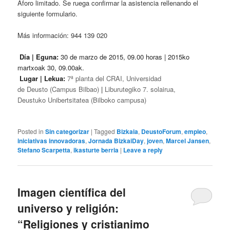
Aforo limitado. Se ruega confirmar la asistencia rellenando el
siguiente formulario.
Más información: 944 139 020
Día | Eguna:
30 de marzo de 2015, 09.00 horas | 2015ko
martxoak 30, 09.00ak.
Lugar | Lekua:
7ª planta del CRAI, Universidad
de Deusto (Campus Bilbao)
|
Liburutegiko 7. solairua,
Deustuko Unibertsitatea (
Bilboko campusa)
Posted in
Sin categorizar
|
Tagged
Bizkaia
,
DeustoForum
,
empleo
,
iniciativas innovadoras
,
Jornada BizkaiDay
,
joven
,
Marcel Jansen
,
Stefano Scarpetta
,
ikasturte berria
|
Leave a reply
Imagen científica del
universo y religión:
“Religiones y cristianimo