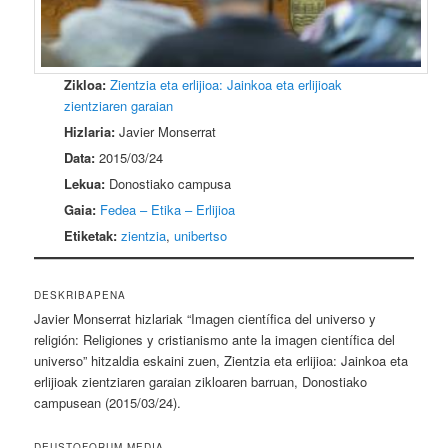
Zikloa:
Zientzia eta erlijioa: Jainkoa eta erlijioak
zientziaren garaian
Hizlaria:
Javier Monserrat
Data:
2015/03/24
Lekua:
Donostiako campusa
Gaia:
Fedea – Etika – Erlijioa
Etiketak:
zientzia
,
unibertso
DESKRIBAPENA
Javier Monserrat hizlariak “Imagen científica del universo y
religión: Religiones y cristianismo ante la imagen científica del
universo” hitzaldia eskaini zuen, Zientzia eta erlijioa: Jainkoa eta
erlijioak zientziaren garaian zikloaren barruan, Donostiako
campusean (2015/03/24).
DEUSTOFORUM MEDIA