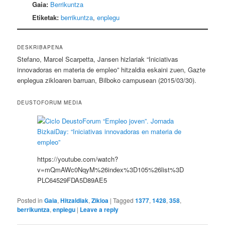
Gaia:
Berrikuntza
Etiketak:
berrikuntza
,
enplegu
DESKRIBAPENA
Stefano, Marcel Scarpetta, Jansen hizlariak “Iniciativas
innovadoras en materia de empleo” hitzaldia eskaini zuen, Gazte
enplegua zikloaren barruan, Bilboko campusean (2015/03/30).
DEUSTOFORUM MEDIA
https://youtube.com/watch?
v=mQmAWc0NqyM%26index%3D105%26list%3D
PLC64529FDA5D89AE5
Posted in
Gaia
,
Hitzaldiak
,
Zikloa
|
Tagged
1377
,
1428
,
358
,
berrikuntza
,
enplegu
|
Leave a reply