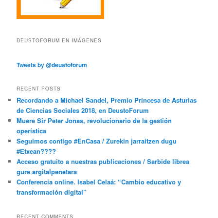
DEUSTOFORUM EN IMÁGENES
Tweets by @deustoforum
RECENT POSTS
Recordando a Michael Sandel, Premio Princesa de Asturias
de Ciencias Sociales 2018, en DeustoForum
Muere Sir Peter Jonas, revolucionario de la gestión
operística
Seguimos contigo #EnCasa / Zurekin jarraitzen dugu
#Etxean????
Acceso gratuito a nuestras publicaciones / Sarbide librea
gure argitalpenetara
Conferencia online. Isabel Celaá: “Cambio educativo y
transformación digital”
RECENT COMMENTS