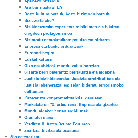
Aparteko hitzaldia
Aro berri baterantz?
Beste kultura batzuk, beste bizimodu batzuk
Bizi, zertarako?
Bizikidetzarako esperientzia: biktimen eta biktima
eragileen protagonismoa
Bizimodu demokratikoa: politika eta hiritarra
Enpresa eta banku arduratsuak
Europari begira
Euskal kultura
Giza eskubideak mundu zatitu honetan
Gizarte berri baterantz: berrikuntza eta aldaketa
Justizia bizikidetzarako. Justizia erretributiboa eta
justizia leheneratzailea: zelan bideratu terrorismoko
delituetan
Kazetaritza konprometitua krisi garaietan
Merkatalaren 75. urteurrena: Enpresa eta gizartea
Mundu aldakor honen argi-ilunak
Orainaldi etena
Verdiren II. Astea Deusto Forumen
Zientzia, bizitza eta osasuna
Sin categorizar