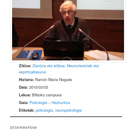
Zikloa:
Zientzia eta erlijioa: Neurozientziak eta
espiritualtasuna
Hizlaria:
Ramón María Nogués
Data:
2015/03/03
Lekua:
Bilboko campusa
Gaia:
Psikologia – Hezkuntza
Etiketak:
psikologia
,
neuropsikologia
DESKRIBAPENA