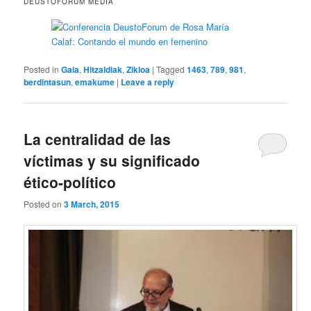
DEUSTOFORUM MEDIA
Posted in
Gaia
,
Hitzaldiak
,
Zikloa
|
Tagged
1463
,
789
,
981
,
berdintasun
,
emakume
|
Leave a reply
La centralidad de las
víctimas y su significado
ético-político
Posted on
3 March, 2015