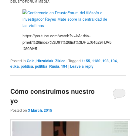
DEUSTOFORUM MEDIA
https://youtube.com/watch?v=kA1d9v-
pmek%26index%3D91%26list%3DPLC64529FDA5
D89AE5
Posted in
Gaia
,
Hitzaldiak
,
Zikloa
|
Tagged
1155
,
1180
,
193
,
194
,
etika
,
política
,
politika
,
Rusia
,
194
|
Leave a reply
Cómo construimos nuestro
yo
Posted on
3 March, 2015