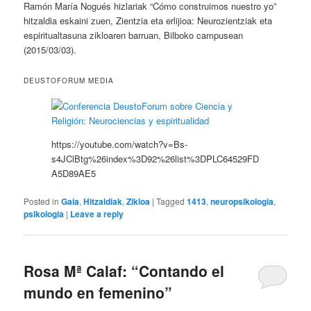
Ramón María Nogués hizlariak “Cómo construimos nuestro yo”
hitzaldia eskaini zuen, Zientzia eta erlijioa: Neurozientziak eta
espiritualtasuna zikloaren barruan, Bilboko campusean
(2015/03/03).
DEUSTOFORUM MEDIA
https://youtube.com/watch?v=Bs-
s4JClBtg%26index%3D92%26list%3DPLC64529FD
A5D89AE5
Posted in
Gaia
,
Hitzaldiak
,
Zikloa
|
Tagged
1413
,
neuropsikologia
,
psikologia
|
Leave a reply
Rosa Mª Calaf: “Contando el
mundo en femenino”