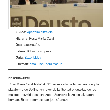
Zikloa:
Aparteko hitzaldia
Hizlaria:
Rosa María Calaf
Data:
2015/03/09
Lekua:
Bilboko campusa
Gaia:
Zuzenbidea
Etiketak:
emakume
,
berdintasun
DESKRIBAPENA
Rosa María Calaf hizlariak “20 aniversario de la declaración y la
plataforma de Beijing, en favor de la libertad e igualdad de las
mujeres” hitzaldia eskaini zuen, Aparteko hitzaldia zikloaren
barruan, Bilboko campusean (2015/03/09).