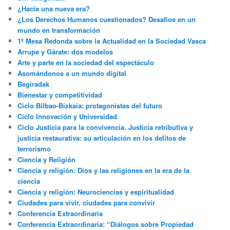
¿Hacia una nueva era?
¿Los Derechos Humanos cuestionados? Desafíos en un
mundo en transformación
1º Mesa Redonda sobre la Actualidad en la Sociedad Vasca
Arrupe y Gárate: dos modelos
Arte y parte en la sociedad del espectáculo
Asomándonos a un mundo digital
Begiradak
Bienestar y competitividad
Ciclo Bilbao-Bizkaia: protagonistas del futuro
Ciclo Innovación y Universidad
Ciclo Justicia para la convivencia. Justicia retributiva y
justicia restaurativa: su articulación en los delitos de
terrorismo
Ciencia y Religión
Ciencia y religión: Dios y las religiones en la era de la
ciencia
Ciencia y religión: Neurociencias y espiritualidad
Ciudades para vivir, ciudades para convivir
Conferencia Extraordinaria
Conferencia Extraordinaria: “Diálogos sobre Propiedad