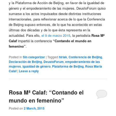
y la Plataforma de Acción de Beijing, en favor de la igualdad de
género y el empoderamiento de las mujeres. DeustoForum quiso
sumarse a los actos impulsados desde distintas instituciones
internacionales, para reflexionar acerca de lo que la Conferencia
de Beijing supuso entonces, de lo que ha acontecido en estas
últimas dos décadas y de lo que ésta representa en la
actualidad. Para ello,
el 9 de marzo 2015
, la periodista
Rosa Mª
Calaf
impartió la conferencia
“Contando el mundo en
femenino”
.
Posted in
Sin categorizar
|
Tagged
hiriak
,
Conferencia de Beijing
,
Declaración de Beijing
,
DeustoForum
,
empoderamiento de las
mujeres
,
igualdad de género
,
Plataforma de Beijing
,
Rosa María
Calaf
|
Leave a reply
Rosa Mª Calaf: “Contando el
mundo en femenino”
Posted on
2 March, 2015