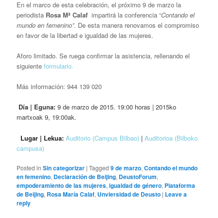
En el marco de esta celebración, el próximo 9 de marzo la
periodista
Rosa Mª Calaf
impartirá la conferencia “
Contando el
mundo en femenino”
. De esta manera renovamos el compromiso
en favor de la libertad e igualdad de las mujeres.
Aforo limitado. Se ruega confirmar la asistencia, rellenando el
siguiente
formulario.
Más información:
944 139 020
Día | Eguna:
9 de marzo de 2015. 19:00 horas | 2015ko
martxoak 9, 19:00ak.
Lugar | Lekua:
Auditorio (Campus Bilbao)
|
Auditorioa (Bilboko
campusa)
Posted in
Sin categorizar
|
Tagged
9 de marzo
,
Contando el mundo
en femenino
,
Declaración de Beijing
,
DeustoForum
,
empoderamiento de las mujeres
,
igualdad de género
,
Plataforma
de Beijing
,
Rosa María Calaf
,
Unviersidad de Deusto
|
Leave a
reply