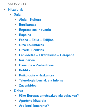
CATEGORIES
Hitzaldiak
Gaia
Aisia – Kultura
Berrikuntza
Enpresa eta industria
Espaina
Fedea – Etika – Erlijioa
Giza Eskubideak
Gizarte Zientziak
Lankidetza – Elkartasuna – Garapena
Nazioartea
Osasuna – Prebentzioa
Politika
Psikologia – Hezkuntza
Teknologia berriak eta Internet
Zuzenbidea
Zikloa
93ko Europa: ametsezkoa ala egiazkoa?
Aparteko hitzaldia
Aro berri baterantz?