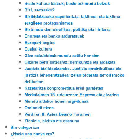
Beste kultura batzuk, beste bizimodu batzuk
Bizi, zertarako?
Bizikidetzarako esperientzia: biktimen eta biktima
eragileen protagonismoa
Bizimodu demokratikoa: politika eta hiritarra
Enpresa eta banku arduratsuak
Europari begira
Euskal kultura
Giza eskubideak mundu zatitu honetan
Gizarte berri baterantz: berrikuntza eta aldaketa
Justizia bizikidetzarako. Justizia erretributiboa eta
justizia leheneratzailea: zelan bideratu terrorismoko
delituetan
Kazetaritza konprometitua krisi garaietan
Merkatalaren 75. urteurrena: Enpresa eta gizartea
Mundu aldakor honen argi-ilunak
Orainaldi etena
Verdiren II. Astea Deusto Forumen
Zientzia, bizitza eta osasuna
Sin categorizar
¿Hacia una nueva era?