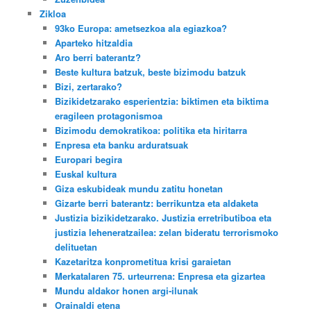
Zikloa
93ko Europa: ametsezkoa ala egiazkoa?
Aparteko hitzaldia
Aro berri baterantz?
Beste kultura batzuk, beste bizimodu batzuk
Bizi, zertarako?
Bizikidetzarako esperientzia: biktimen eta biktima
eragileen protagonismoa
Bizimodu demokratikoa: politika eta hiritarra
Enpresa eta banku arduratsuak
Europari begira
Euskal kultura
Giza eskubideak mundu zatitu honetan
Gizarte berri baterantz: berrikuntza eta aldaketa
Justizia bizikidetzarako. Justizia erretributiboa eta
justizia leheneratzailea: zelan bideratu terrorismoko
delituetan
Kazetaritza konprometitua krisi garaietan
Merkatalaren 75. urteurrena: Enpresa eta gizartea
Mundu aldakor honen argi-ilunak
Orainaldi etena