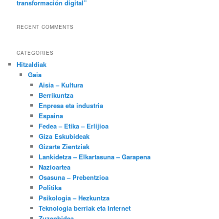
transformación digital”
RECENT COMMENTS
CATEGORIES
Hitzaldiak
Gaia
Aisia – Kultura
Berrikuntza
Enpresa eta industria
Espaina
Fedea – Etika – Erlijioa
Giza Eskubideak
Gizarte Zientziak
Lankidetza – Elkartasuna – Garapena
Nazioartea
Osasuna – Prebentzioa
Politika
Psikologia – Hezkuntza
Teknologia berriak eta Internet
Zuzenbidea