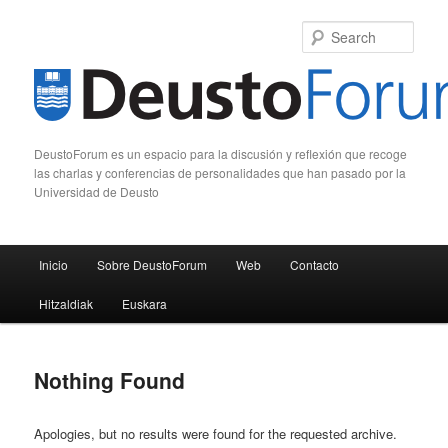
Sear
DeustoForum es un espacio para la discusión y reflexión que recoge
las charlas y conferencias de personalidades que han pasado por la
Universidad de Deusto
Main menu
Inicio
Sobre DeustoForum
Web
Contacto
Skip to primary content
Skip to secondary content
Hitzaldiak
Euskara
Nothing Found
Apologies, but no results were found for the requested archive.